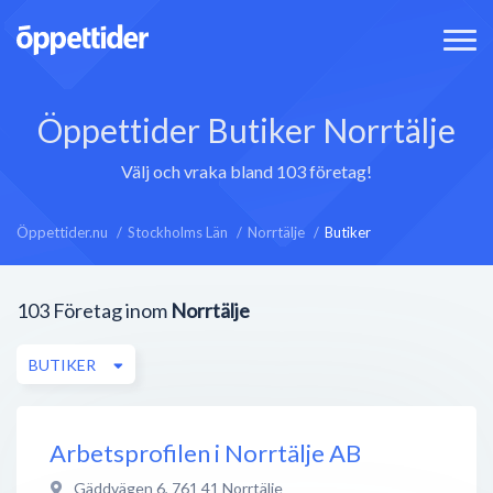
Öppettider Butiker Norrtälje
Välj och vraka bland 103 företag!
Öppettider.nu
Stockholms Län
Norrtälje
Butiker
103
Företag inom
Norrtälje
BUTIKER
Arbetsprofilen i Norrtälje AB
Gäddvägen 6
,
761 41
Norrtälje