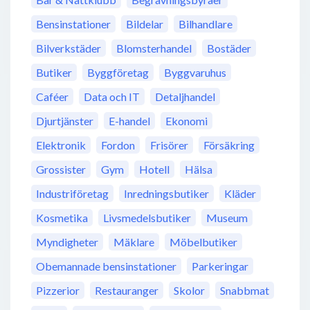
Bensinstationer
Bildelar
Bilhandlare
Bilverkstäder
Blomsterhandel
Bostäder
Butiker
Byggföretag
Byggvaruhus
Caféer
Data och IT
Detaljhandel
Djurtjänster
E-handel
Ekonomi
Elektronik
Fordon
Frisörer
Försäkring
Grossister
Gym
Hotell
Hälsa
Industriföretag
Inredningsbutiker
Kläder
Kosmetika
Livsmedelsbutiker
Museum
Myndigheter
Mäklare
Möbelbutiker
Obemannade bensinstationer
Parkeringar
Pizzerior
Restauranger
Skolor
Snabbmat