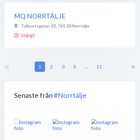
MQ NORRTÄLJE
Tullportsgatan 20
,
761 30
Norrtälje
Stängt
1
2
3
4
...
11
Senaste från
#Norrtälje