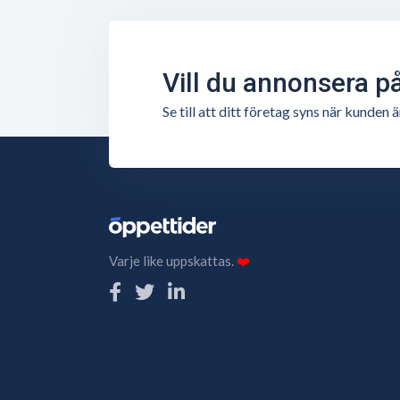
Vill du annonsera p
Se till att ditt företag syns när kunde
Varje like uppskattas.
❤️