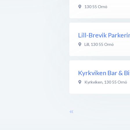
130 55
Ornö
Lill-Brevik Parkeri
Lill
,
130 55
Ornö
Kyrkviken Bar & Bi
Kyrkviken
,
130 55
Ornö