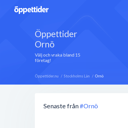
Öppettider
Ornö
Välj och vraka bland 15
företag!
Öppettider.nu
Stockholms Län
Ornö
Senaste från
#Ornö