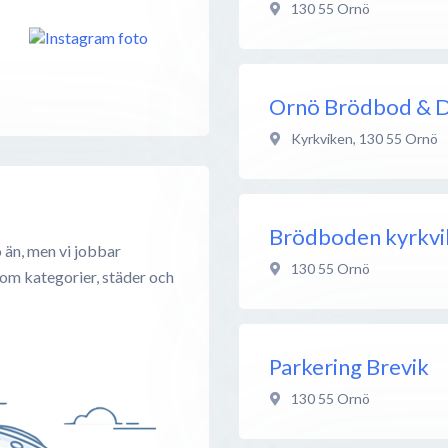
130 55
Ornö
Ornö Brödbod & D
Kyrkviken
,
130 55
Ornö
Brödboden kyrkvi
 än, men vi jobbar
130 55
Ornö
 om kategorier, städer och
Parkering Brevik
130 55
Ornö