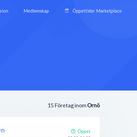
ision
Medlemskap
Öppettider Marketplace
15
Företag inom
Ornö
en
Öppet