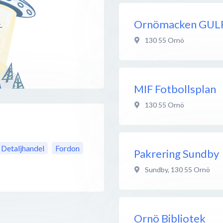
Ornömacken GUL
130 55
Ornö
MIF Fotbollsplan
130 55
Ornö
Detaljhandel
Fordon
Pakrering Sundby
Sundby
,
130 55
Ornö
Ornö Bibliotek