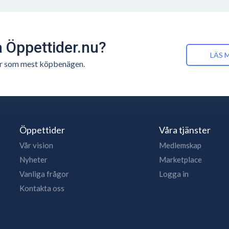
å Öppettider.nu?
LÄS 
n är som mest köpbenägen.
Öppettider
Våra tjänster
Vår vision
Medlemskap
Nyheter
Marketplace
Vanliga frågor
Logga in
Kontakta oss