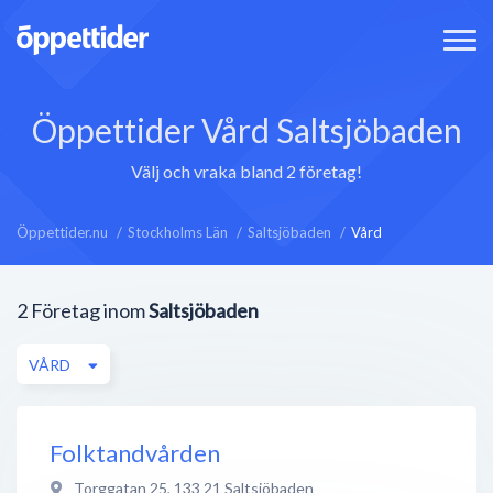
Öppettider Vård Saltsjöbaden
Välj och vraka bland 2 företag!
Öppettider.nu
Stockholms Län
Saltsjöbaden
Vård
2
Företag inom
Saltsjöbaden
VÅRD
Folktandvården
Torggatan 25
,
133 21
Saltsjöbaden