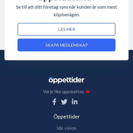
Se till att ditt företag syns när kunden är som mest
köpbenägen.
LÄS MER
SKAPA MEDLEMSKAP
Varje like uppskattas.
❤️
Öppettider
Vår vision