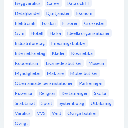
Byggvaruhus
Caféer
Data och IT
Detaljhandel
Djurtjänster
Ekonomi
Elektronik
Fordon
Frisörer
Grossister
Gym
Hotell
Hälsa
Ideella organisationer
Industriföretag
Inredningsbutiker
Internetföretag
Kläder
Kosmetika
Köpcentrum
Livsmedelsbutiker
Museum
Myndigheter
Mäklare
Möbelbutiker
Obemannade bensinstationer
Parkeringar
Pizzerior
Religion
Restauranger
Skolor
Snabbmat
Sport
Systembolag
Utbildning
Varuhus
VVS
Vård
Övriga butiker
Övrigt