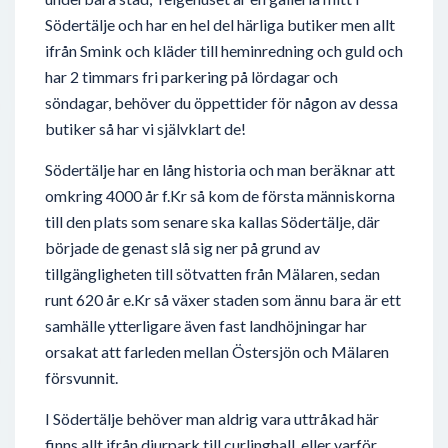
Södertälje och har en hel del härliga butiker men allt
ifrån Smink och kläder till heminredning och guld och
har 2 timmars fri parkering på lördagar och
söndagar, behöver du öppettider för någon av dessa
butiker så har vi självklart de!
Södertälje har en lång historia och man beräknar att
omkring 4000 år f.Kr så kom de första människorna
till den plats som senare ska kallas Södertälje, där
började de genast slå sig ner på grund av
tillgängligheten till sötvatten från Mälaren, sedan
runt 620 år e.Kr så växer staden som ännu bara är ett
samhälle ytterligare även fast landhöjningar har
orsakat att farleden mellan Östersjön och Mälaren
försvunnit.
I Södertälje behöver man aldrig vara uttråkad här
finns allt ifrån djurpark till curlinghall, eller varför