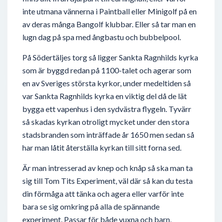
inte utmana vännerna i Paintball eller Minigolf på en
av deras många Bangolf klubbar. Eller så tar man en
lugn dag på spa med ångbastu och bubbelpool.
På Södertäljes torg så ligger Sankta Ragnhilds kyrka
som är byggd redan på 1100-talet och agerar som
en av Sveriges största kyrkor, under medeltiden så
var Sankta Ragnhilds kyrka en viktig del då de lät
bygga ett vapenhus i den sydvästra flygeln. Tyvärr
så skadas kyrkan otroligt mycket under den stora
stadsbranden som inträffade år 1650 men sedan så
har man låtit återställa kyrkan till sitt forna sed.
Är man intresserad av knep och knåp så ska man ta
sig till Tom Tits Experiment, väl där så kan du testa
din förmåga att tänka och agera eller varför inte
bara se sig omkring på alla de spännande
experiment. Passar för både vuxna och barn,