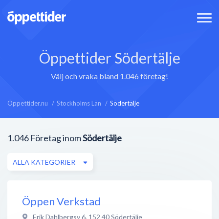
Öppettider Södertälje
Välj och vraka bland 1.046 företag!
Öppettider.nu
Stockholms Län
Södertälje
1.046
Företag inom
Södertälje
ALLA KATEGORIER
Öppen Verkstad
Erik Dahlbergsv 6
,
152 40
Södertälje