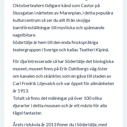
Oktoberteatern tidigare känd som Castor på
Slussgatan i närheten av Marenplan, i detta populära
kulturcentrum så ser du allt ifrån skojiga
barnföreställningar till mystiska och spännande
nagelbitare.
Södertälje är hem till den enda finskspråkiga
teatergruppen i Sverige och kallas Teatteri Kipinä.
För djurintresserade så har Södertälje det biologiska
museet, museet finns på Erik Dahlbergs väg öster
om kanalen och skänktes som en gåva till staden av
Carl Fredrik Liljevalch och var öppet för allmänheten
år 1913.
Totalt så finns det målningar på över 100 olika
djurarter i detta museum och är ett måste för alla
fågel fantaster.
Årets ridskola år 2013 finner du i Södertälje, med