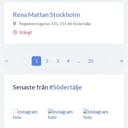
Rena Mattan Stockholm
Regementsgatan 531
,
151 66
Södertälje
Stängt
1
2
3
4
...
20
Senaste från
#Södertälje