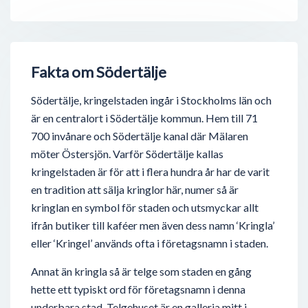
Fakta om Södertälje
Södertälje, kringelstaden ingår i Stockholms län och
är en centralort i Södertälje kommun. Hem till 71
700 invånare och Södertälje kanal där Mälaren
möter Östersjön. Varför Södertälje kallas
kringelstaden är för att i flera hundra år har de varit
en tradition att sälja kringlor här, numer så är
kringlan en symbol för staden och utsmyckar allt
ifrån butiker till kaféer men även dess namn ‘Kringla’
eller ‘Kringel’ används ofta i företagsnamn i staden.
Annat än kringla så är telge som staden en gång
hette ett typiskt ord för företagsnamn i denna
underbara stad, Telgehuset är en galleria mitt i