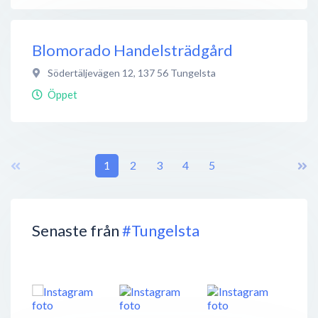
Blomorado Handelsträdgård
Södertäljevägen 12
,
137 56
Tungelsta
Öppet
1
2
3
4
5
Senaste från
#Tungelsta