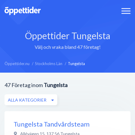
Öppettider Tungelsta
Välj och vraka bland 47 företag!
Öppettider.nu
Stockholms Län
Tungelsta
47
Företag inom
Tungelsta
ALLA KATEGORIER
Tungelsta Tandvårdsteam
Allévägen 15
,
137 56
Tungelsta