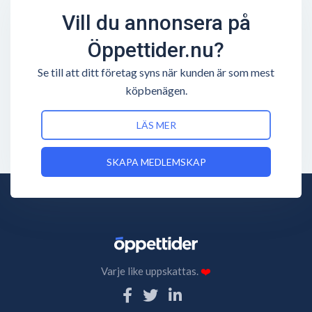
Vill du annonsera på
Öppettider.nu?
Se till att ditt företag syns när kunden är som mest
köpbenägen.
LÄS MER
SKAPA MEDLEMSKAP
Varje like uppskattas.
❤️