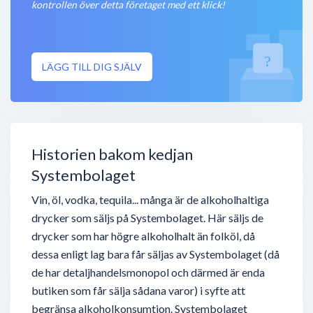
kontrollen över detta företaget med ett klick!
Långholmsgatan 21A
,
117 33
Stockholm
Öppet nu
Systembolaget
LÄGG TILL DIG SJÄLV
Boråsvägen 2
,
512 53
Svenljunga
Öppet nu
Systembolaget Toppengallerian
Kungstorpsvägen 10
,
236 32
Höllviken
Historien bakom kedjan
Öppet nu
Systembolaget
Vin, öl, vodka, tequila... många är de alkoholhaltiga
drycker som säljs på Systembolaget. Här säljs de
drycker som har högre alkoholhalt än folköl, då
dessa enligt lag bara får säljas av Systembolaget (då
de har detaljhandelsmonopol och därmed är enda
butiken som får sälja sådana varor) i syfte att
begränsa alkoholkonsumtion. Systembolaget