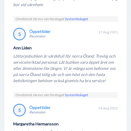
bor vid värnhem
som finns. Vid behov får du även hjälp med kunskap
om alkohol och risker.
Omdömet skrevs om företaget
Systembolaget
Att sälja är dock inte allt, för Systembolaget, då
Öppettider
ansvar präglar företagets sätt att arbeta. Detta sker
17 Aug 2021
5
Recension
på olika sätt, exempelvis att ingen kundklubb eller
poängsystem finns. Kunder uppmuntras aldrig köpa
Ann Liden
mer än vad de tänkt och inga erbjudanden i stil med
Löttorpsbutiken är värdefull för norra Öland. Trevlig och
serviceinriktad personal. Låt butiken vara öppet året om
exempelvis "tag 3 betala för 2" förekommer.
eller åtminstone lite längre. Vi är många som befinner oss
Den som kollar på Systembolagets öppettider ser
på norra Öland tidig vår och sen höst och den fasta
befolkningen behöver också givetvis ha bra service!
att det inte rör sig om generösa tider, då de stänger
tidigt på lördagar och håller stängt under söndagen.
Omdömet skrevs om företaget
Systembolaget
Även detta är ett tecken på Systembolagets strävan
att hålla konsumtionen på rimliga nivåer och undvika
Öppettider
24 Aug 2022
5
exempelvis spontanköp.
Recension
Margaretha Hermansson
Vidare åtgärder för begränsad konsumtion är höga