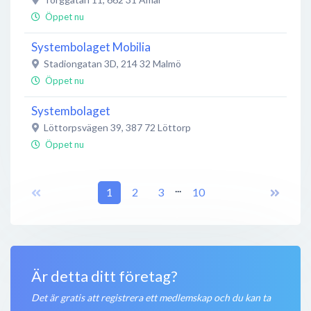
Öppet nu
Systembolaget Mobilia
Stadiongatan 3D
,
214 32
Malmö
Öppet nu
Systembolaget
Löttorpsvägen 39
,
387 72
Löttorp
Öppet nu
Systembolaget
...
Storgatan 25
,
921 31
1
2
Lycksele
3
10
Öppet nu
Systembolaget
Centralgatan 2
,
794 30
Orsa
Är detta ditt företag?
Öppet nu
Det är gratis att registrera ett medlemskap och du kan ta
Systembolaget