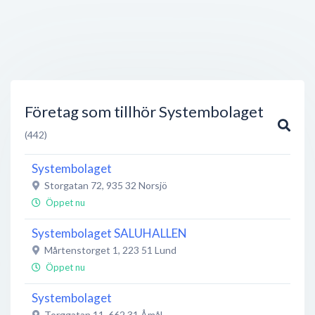
Företag som tillhör Systembolaget
(442)
Systembolaget
Storgatan 72
,
935 32
Norsjö
Öppet nu
Systembolaget SALUHALLEN
Mårtenstorget 1
,
223 51
Lund
Öppet nu
Systembolaget
Torggatan 11
,
662 31
Åmål