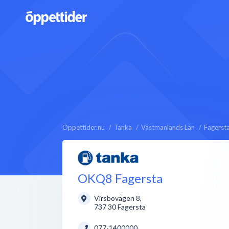
Öppettider.nu
Tanka
Västmanlands Län
Fagerst
OKQ8 Fagersta
Virsbovägen 8
,
737 30
Fagersta
077-1400000