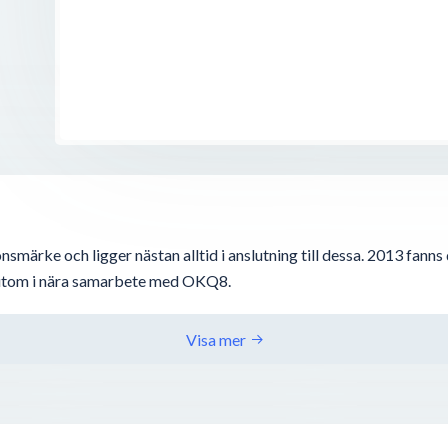
Swed-Hydraulic AB
Rättarbacken 4
,
737 30
Fagersta
smärke och ligger nästan alltid i anslutning till dessa. 2013 fanns
ssutom i nära samarbete med OKQ8.
Visa mer