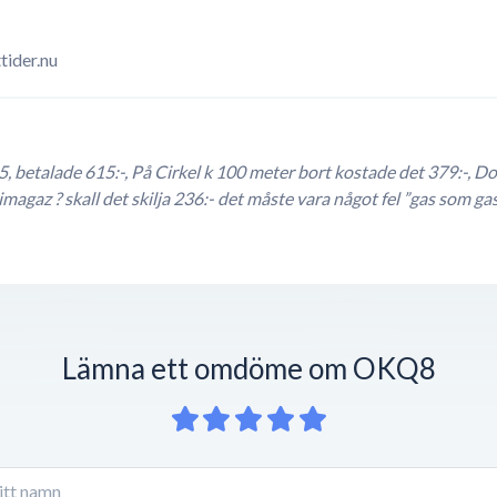
tider.nu
 betalade 615:-, På Cirkel k 100 meter bort kostade det 379:-, Do
magaz ? skall det skilja 236:- det måste vara något fel ”gas som ga
Lämna ett omdöme om OKQ8