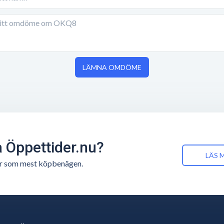
LÄMNA OMDÖME
å Öppettider.nu?
LÄS 
n är som mest köpbenägen.