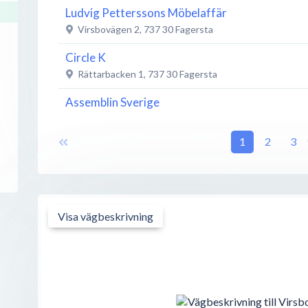
Ludvig Petterssons Möbelaffär
Virsbovägen 2
,
737 30
Fagersta
Circle K
Rättarbacken 1
,
737 30
Fagersta
Assemblin Sverige
Rättarbacken 3
,
737 30
Fagersta
1
2
3
Fagersta PLC AB
Rättarbacken 3
,
737 30
Fagersta
Fagersta-Västanfors Hembygdsförening
Rune Lindströms väg
,
737 30
Fagersta
Visa vägbeskrivning
Fagersta Västanfors hembygdsgård
Rune Lindströms Väg
,
737 30
Fagersta
Fagersta Hygien AB
Rättarbacken 5
,
737 30
Fagersta