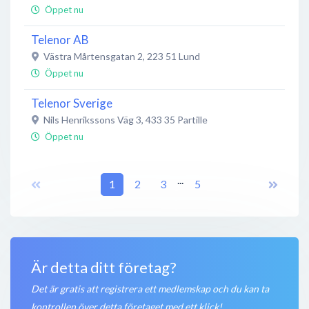
Öppet nu
Telenor AB
Västra Mårtensgatan 2
,
223 51
Lund
Öppet nu
Telenor Sverige
Nils Henrikssons Väg 3
,
433 35
Partille
Öppet nu
Telenor Sverige
...
Hyllie Stationsväg 22
1
,
2
215 32
3
Malmö
5
Öppet nu
Telenor
Storholmsgatan 17
,
127 48
Skärholmen
Är detta ditt företag?
Öppet nu
Det är gratis att registrera ett medlemskap och du kan ta
Telenor
kontrollen över detta företaget med ett klick!