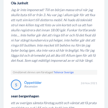
Ola Junholt
Jag är inte imponerad! Till en början massa strul när jag
skulle byta till er från 3. Nu var jag i allum igår för att fixa
ett nytt sim kort till dotterns mobil. Ni hade då tekniskt
strul men killen tog ett foto av sim kortet och sa att han
skulle registrera det innan 18:00 igår. Funkar fortfarande
inte.... Inte heller går det att ringa till er och få det fixat då
ni har stängt kundservice på helger, inte heller går det att
ringa till butiken. Inte mycket till behövs nu förrän jag
byter bolag igen, ska inte vara så här krångligt. Nu får jag
lägga tid och drivmedel på att åka till Allum igen för att få
det fixat. Som sagt måttligt imponerad av er så här långt.
Omdömet skrevs om företaget
Telenor Sverige
Öppettider
26 Nov 2021
5
Recension
sean bergenhagen
ett av sveriges sämsta företag,suttit och väntat att få prata
med faktura avd i 55 min,och ändå inte fått