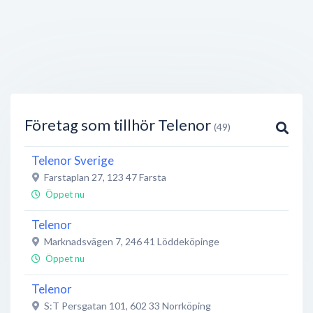
Företag som tillhör Telenor
(49)
Telenor Sverige
Farstaplan 27
,
123 47
Farsta
Öppet nu
Telenor
Marknadsvägen 7
,
246 41
Löddeköpinge
Öppet nu
Telenor
S:T Persgatan 101
,
602 33
Norrköping