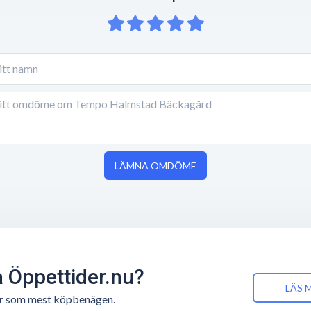
LÄMNA OMDÖME
å Öppettider.nu?
LÄS 
n är som mest köpbenägen.