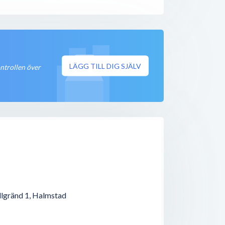
Stängt nu
500 meter
Öppet nu
550 meter
LÄGG TILL DIG SJÄLV
ontrollen över
Öppet nu
600 meter