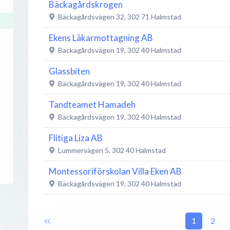
Bäckagårdskrogen
Bäckagårdsvägen 32
,
302 71
Halmstad
Ekens Läkarmottagning AB
Bäckagårdsvägen 19
,
302 40
Halmstad
Glassbiten
Bäckagårdsvägen 19
,
302 40
Halmstad
Tandteamet Hamadeh
Bäckagårdsvägen 19
,
302 40
Halmstad
Flitiga Liza AB
Lummervägen 5
,
302 40
Halmstad
Montessoriförskolan Villa Eken AB
Bäckagårdsvägen 19
,
302 40
Halmstad
Norlandia Förskolor Snilleblixten
Krypvidevägen
,
302 40
Halmstad
1
2