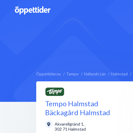
Öppettider.nu
Tempo
Hallands Län
Halmstad
Tempo Halmstad
Bäckagård Halmstad
Akvarellgränd 1
,
302 71
Halmstad