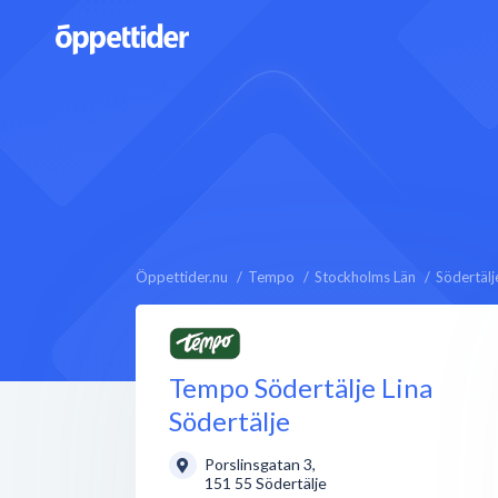
Öppettider.nu
Tempo
Stockholms Län
Södertälj
Tempo Södertälje Lina
Södertälje
Porslinsgatan 3
,
151 55
Södertälje