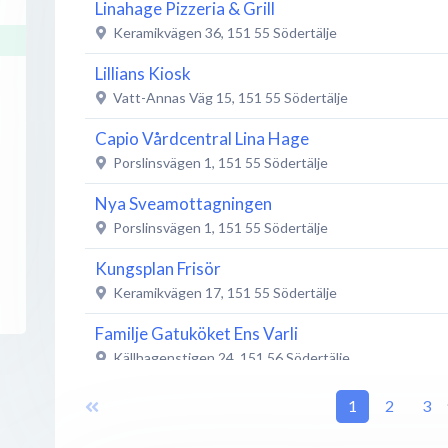
Linahage Pizzeria & Grill
Keramikvägen 36
,
151 55
Södertälje
Lillians Kiosk
Vatt-Annas Väg 15
,
151 55
Södertälje
Capio Vårdcentral Lina Hage
Porslinsvägen 1
,
151 55
Södertälje
Nya Sveamottagningen
Porslinsvägen 1
,
151 55
Södertälje
Kungsplan Frisör
Keramikvägen 17
,
151 55
Södertälje
Familje Gatuköket Ens Varli
Källhagenstigen 24
,
151 56
Södertälje
Stohan AB
1
2
3
Källhagenstigen 26
,
151 56
Södertälje