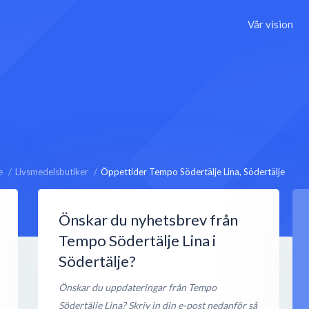
Vår vision
e
Livsmedelsbutiker
Öppettider Tempo Södertälje Lina, Södertälje
Önskar du nyhetsbrev från
Tempo Södertälje Lina i
Södertälje?
Önskar du uppdateringar från Tempo
Södertälje Lina? Skriv in din e-post nedanför så