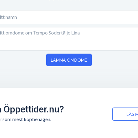
LÄMNA OMDÖME
å Öppettider.nu?
LÄS 
n är som mest köpbenägen.