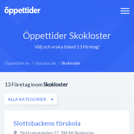
Öppettider Skokloster
Välj och vraka bland 13 företag!
Öppettider.nu
Uppsala Län
Skokloster
13
Företag inom
Skokloster
ALLA KATEGORIER
Slottsbackens förskola
Slottsskogsleden 17
,
746 96
Skokloster