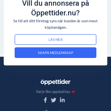
Vill du annonsera på
Öppettider.nu?
Se till att ditt företag syns när kunden är som mest
köpbenägen.
LÄS MER
SKAPA MEDLEMSKAP
Varje like uppskattas.
❤️