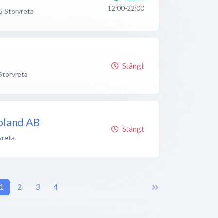
12:00-22:00
5
Storvreta
Stängt
Storvreta
pland AB
Stängt
vreta
1
2
3
4