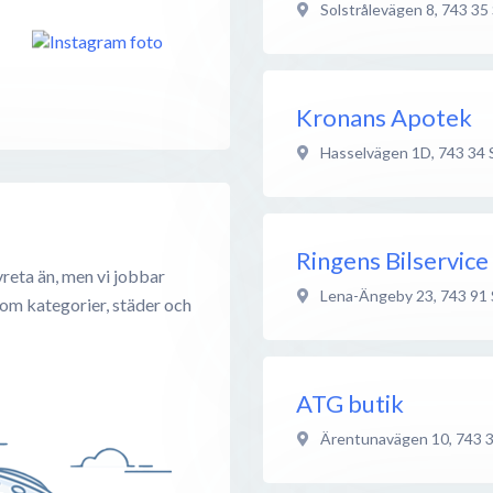
Solstrålevägen 8
,
743 35
Kronans Apotek
Hasselvägen 1D
,
743 34
Ringens Bilservice
reta än, men vi jobbar
Lena-Ängeby 23
,
743 91
 om kategorier, städer och
ATG butik
Ärentunavägen 10
,
743 