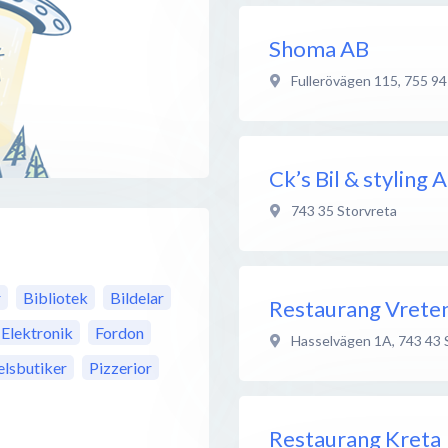
Shoma AB
Fullerövägen 115
,
755 94
Ck’s Bil & styling 
743 35
Storvreta
r
Bibliotek
Bildelar
Restaurang Vrete
Elektronik
Fordon
Hasselvägen 1A
,
743 43
lsbutiker
Pizzerior
Restaurang Kreta