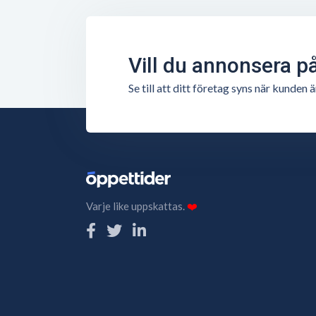
Vill du annonsera p
Se till att ditt företag syns när kunde
Varje like uppskattas.
❤️