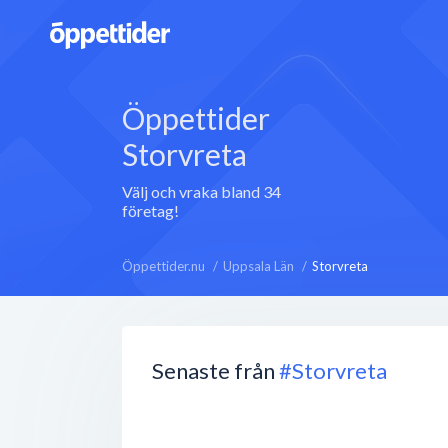
Öppettider
Storvreta
Välj och vraka bland 34
företag!
Öppettider.nu
Uppsala Län
Storvreta
Senaste från
#Storvreta