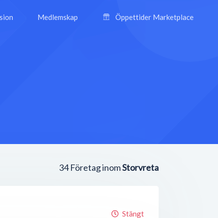
ision
Medlemskap
Öppettider Marketplace
34
Företag inom
Storvreta
Stängt