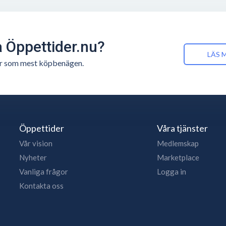
å Öppettider.nu?
LÄS 
n är som mest köpbenägen.
Öppettider
Våra tjänster
Vår vision
Medlemskap
Nyheter
Marketplace
Vanliga frågor
Logga in
Kontakta oss