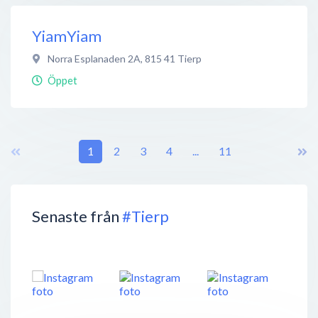
YiamYiam
Norra Esplanaden 2A
,
815 41
Tierp
Öppet
1
2
3
4
...
11
Senaste från
#Tierp