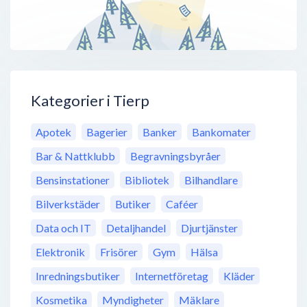
Kategorier i Tierp
Apotek
Bagerier
Banker
Bankomater
Bar & Nattklubb
Begravningsbyråer
Bensinstationer
Bibliotek
Bilhandlare
Bilverkstäder
Butiker
Caféer
Data och IT
Detaljhandel
Djurtjänster
Elektronik
Frisörer
Gym
Hälsa
Inredningsbutiker
Internetföretag
Kläder
Kosmetika
Myndigheter
Mäklare