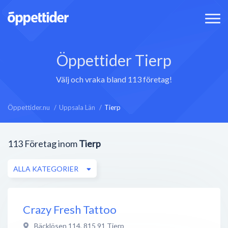
Öppettider Tierp
Välj och vraka bland 113 företag!
Öppettider.nu
Uppsala Län
Tierp
113
Företag inom
Tierp
ALLA KATEGORIER
Crazy Fresh Tattoo
Bäcklösen 114
,
815 91
Tierp