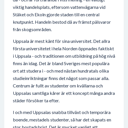
viktig handelsplats, eftersom vattenvägarna vid
Stäket och Ekoln gjorde staden till en central
knutpunkt. Handeln bestod då av främst pälsvaror
från skogsområden.
Uppsala är mest känt för sina universitet. Det allra
första universitetet i hela Norden öppnades faktiskt
i Uppsala - och traditionen om utbildning på hög nivå
finns än idag. Det är bland Sveriges mest populära
ort att studera i - och med nästan hundratals olika
studieinriktningar finns det något som passar alla.
Centrum är fullt av studenter om kvällarna och
Uppsalas samtliga kårer är ett koncept många andra
städer försöker ta efter.
I och med Uppsalas snabba tillväxt och temporära
boende, mestadels studenter, så har det skapats en
stor bostadsbrist. Det är mycket vanligt att