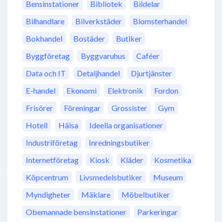
Bensinstationer
Bibliotek
Bildelar
Bilhandlare
Bilverkstäder
Blomsterhandel
Bokhandel
Bostäder
Butiker
Byggföretag
Byggvaruhus
Caféer
Data och IT
Detaljhandel
Djurtjänster
E-handel
Ekonomi
Elektronik
Fordon
Frisörer
Föreningar
Grossister
Gym
Hotell
Hälsa
Ideella organisationer
Industriföretag
Inredningsbutiker
Internetföretag
Kiosk
Kläder
Kosmetika
Köpcentrum
Livsmedelsbutiker
Museum
Myndigheter
Mäklare
Möbelbutiker
Obemannade bensinstationer
Parkeringar