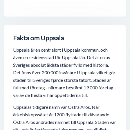
Fakta om Uppsala
Uppsala är en centralort i Uppsala kommun, och
även en residensstad för Uppsala län. Det är en av
Sveriges absolut äldsta städer fylld med historia.
Det finns över 200.000 invånare i Uppsala vilket gör
staden till Sveriges fjärde största tätort. Staden är
full med företag - närmare bestämt 19.000 företag -
varav de flesta vi har öppettiderna till.
Uppsalas tidigare namn var Östra Aros. När
ärkebiskopssätet år 1200 flyttade till dåvarande
Östra Aros ändrades namnet till Uppsala. Staden var
då - och är fortfarande i viss mening - en väldigt