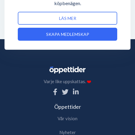
köpbenägen.
LÄS MER
SKAPA MEDLEMSKAP
Varje like uppskattas.
❤️
Öppettider
Vår vision
Nyheter