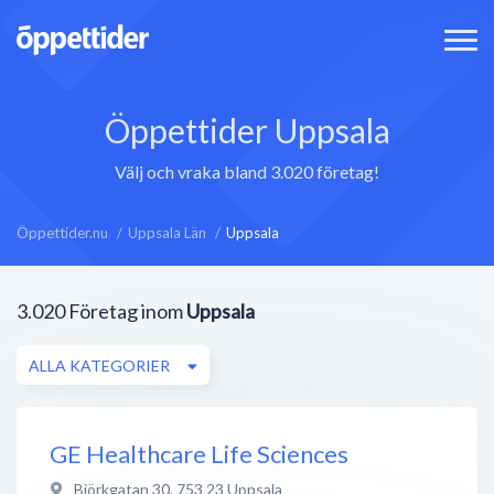
Öppettider Uppsala
Välj och vraka bland 3.020 företag!
Öppettider.nu
Uppsala Län
Uppsala
3.020
Företag inom
Uppsala
ALLA KATEGORIER
GE Healthcare Life Sciences
Björkgatan 30
,
753 23
Uppsala