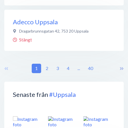
Adecco Uppsala
Dragarbrunnsgatan 42
,
753 20
Uppsala
Stängt
1
2
3
4
...
40
Senaste från
#Uppsala