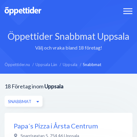
Öppettider Snabbmat Uppsala
Välj och vraka bland 18 företag!
Öppettider.nu
Uppsala Län
Uppsala
Snabbmat
18
Företag inom
Uppsala
SNABBMAT
Papa´s Pizza i Årsta Centrum
Sparrisgatan 5
,
754 46
Uppsala