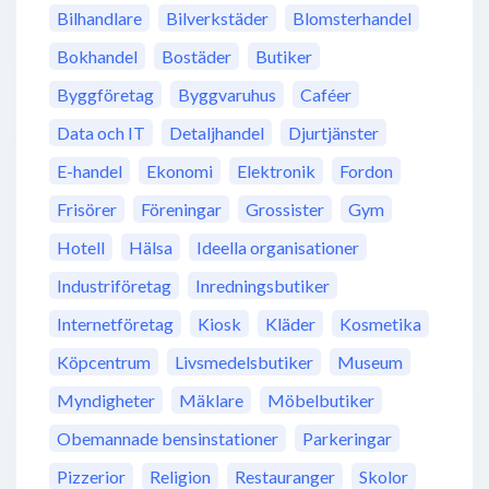
Bilhandlare
Bilverkstäder
Blomsterhandel
Bokhandel
Bostäder
Butiker
Byggföretag
Byggvaruhus
Caféer
Data och IT
Detaljhandel
Djurtjänster
E-handel
Ekonomi
Elektronik
Fordon
Frisörer
Föreningar
Grossister
Gym
Hotell
Hälsa
Ideella organisationer
Industriföretag
Inredningsbutiker
Internetföretag
Kiosk
Kläder
Kosmetika
Köpcentrum
Livsmedelsbutiker
Museum
Myndigheter
Mäklare
Möbelbutiker
Obemannade bensinstationer
Parkeringar
Pizzerior
Religion
Restauranger
Skolor