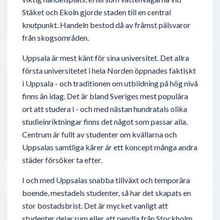
Stäket och Ekoln gjorde staden till en central
knutpunkt. Handeln bestod då av främst pälsvaror
från skogsområden.
Uppsala är mest känt för sina universitet. Det allra
första universitetet i hela Norden öppnades faktiskt
i Uppsala - och traditionen om utbildning på hög nivå
finns än idag. Det är bland Sveriges mest populära
ort att studera i - och med nästan hundratals olika
studieinriktningar finns det något som passar alla.
Centrum är fullt av studenter om kvällarna och
Uppsalas samtliga kårer är ett koncept många andra
städer försöker ta efter.
I och med Uppsalas snabba tillväxt och temporära
boende, mestadels studenter, så har det skapats en
stor bostadsbrist. Det är mycket vanligt att
studenter delar rum eller att pendla från Stockholm.