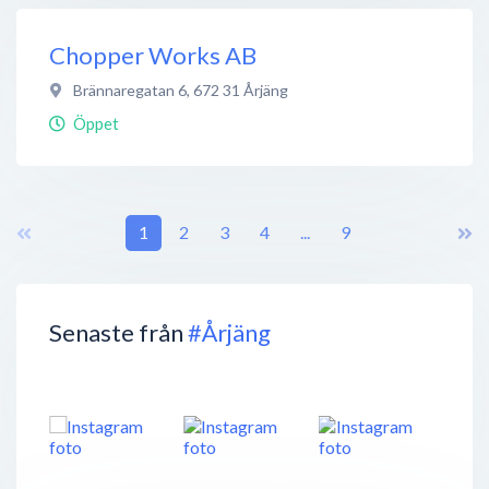
Chopper Works AB
Brännaregatan 6
,
672 31
Årjäng
Öppet
1
2
3
4
...
9
Senaste från
#Årjäng