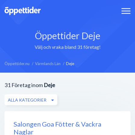
Öppettider Deje
Välj och vraka bland 31 företag!
Öppettider.nu
Värmlands Län
Deje
31
Företag inom
Deje
ALLA KATEGORIER
Salongen Goa Fötter & Vackra
Naglar