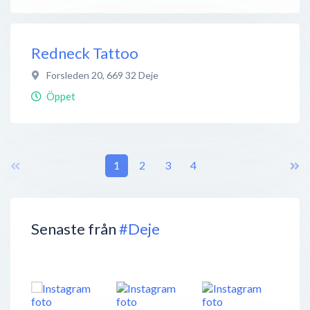
Redneck Tattoo
Forsleden 20
,
669 32
Deje
Öppet
1
2
3
4
Senaste från
#Deje