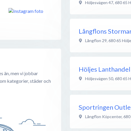
Höljesvägen 47
,
680 65
H
Långflons Storma
Långflon 29
,
680 65
Hölj
Höljes Lanthandel
s än, men vi jobbar
Höljesvägen 50
,
680 65
H
 om kategorier, städer och
Sportringen Outle
Långflon Köpcenter
,
680