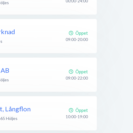
00:00-24:00
öljes
rknad
Öppet
09:00-20:00
es
 AB
Öppet
09:00-22:00
öljes
t, Långflon
Öppet
10:00-19:00
 65
Höljes