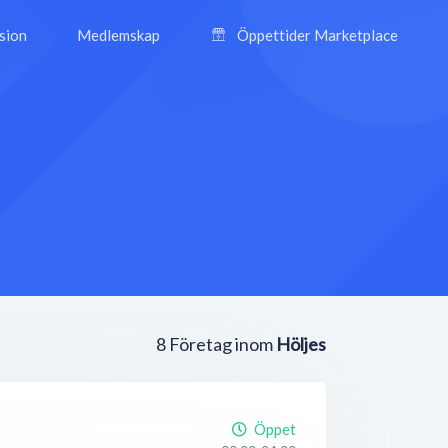
ision
Medlemskap
Öppettider Marketplace
8
Företag inom
Höljes
Öppet