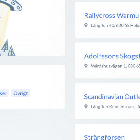
Rallycross Warmu
Långflon 40
,
680 65
Hölj
Adolfssons Skogst
Wärdshusvägen 1
,
680 6
ker
Övrigt
Scandinavian Outl
Långflon Köpcentrum, Lå
Strängforsen