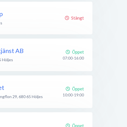
p
Stängt
es
jänst AB
Öppet
07:00-16:00
5
Höljes
et
Öppet
10:00-19:00
ngflon 29
,
680 65
Höljes
Öppet