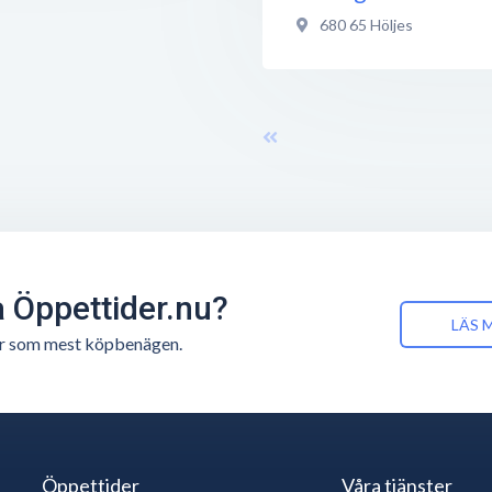
680 65
Höljes
å Öppettider.nu?
LÄS 
n är som mest köpbenägen.
Öppettider
Våra tjänster