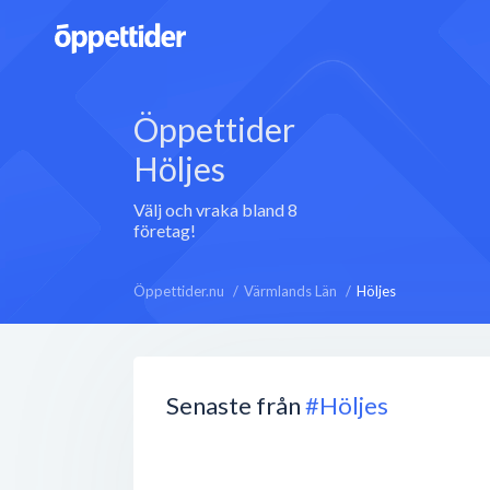
Öppettider
Höljes
Välj och vraka bland 8
företag!
Öppettider.nu
Värmlands Län
Höljes
Senaste från
#Höljes