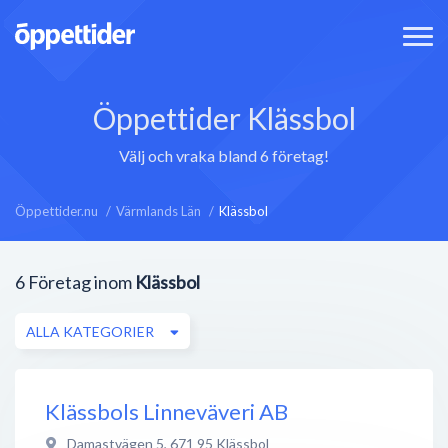
Öppettider Klässbol
Välj och vraka bland 6 företag!
Öppettider.nu
Värmlands Län
Klässbol
6
Företag inom
Klässbol
ALLA KATEGORIER
Klässbols Linneväveri AB
Damastvägen 5
,
671 95
Klässbol