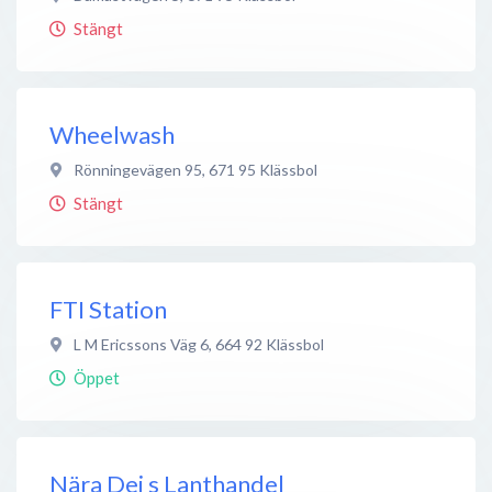
Stängt
Wheelwash
Rönningevägen 95
,
671 95
Klässbol
Stängt
FTI Station
L M Ericssons Väg 6
,
664 92
Klässbol
Öppet
Nära Dej s Lanthandel