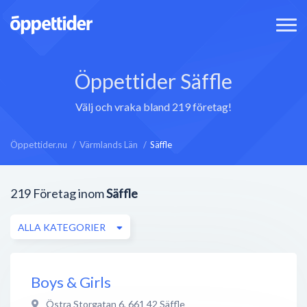
Öppettider Säffle
Välj och vraka bland 219 företag!
Öppettider.nu
Värmlands Län
Säffle
219
Företag inom
Säffle
ALLA KATEGORIER
Boys & Girls
Östra Storgatan 6
,
661 42
Säffle