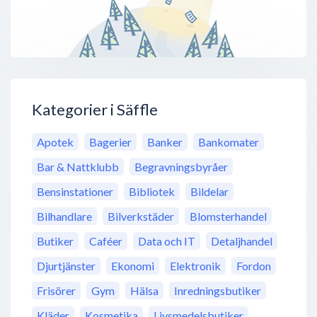
Kategorier i Säffle
Apotek
Bagerier
Banker
Bankomater
Bar & Nattklubb
Begravningsbyråer
Bensinstationer
Bibliotek
Bildelar
Bilhandlare
Bilverkstäder
Blomsterhandel
Butiker
Caféer
Data och IT
Detaljhandel
Djurtjänster
Ekonomi
Elektronik
Fordon
Frisörer
Gym
Hälsa
Inredningsbutiker
Kläder
Kosmetika
Livsmedelsbutiker