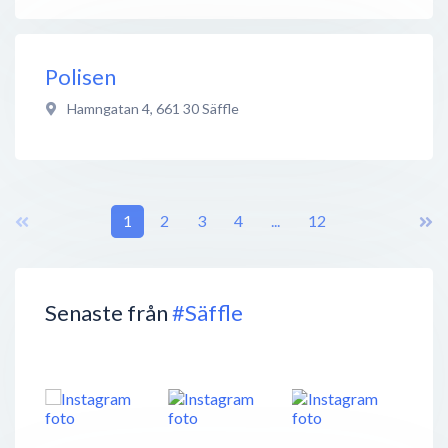
Polisen
Hamngatan 4
,
661 30
Säffle
1
2
3
4
...
12
Senaste från
#Säffle