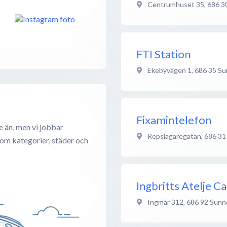
Centrumhuset 35
,
686 3
FTI Station
Ekebyvägen 1
,
686 35
Su
Fixamintelefon
e än, men vi jobbar
Repslagaregatan
,
686 31
 om kategorier, städer och
Ingbritts Atelje Ca
Ingmår 312
,
686 92
Sunn