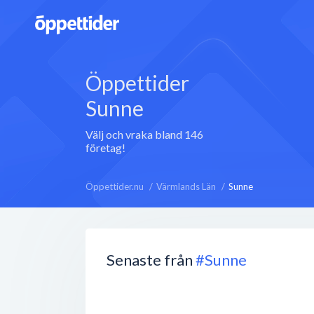
Öppettider
Sunne
Välj och vraka bland 146
företag!
Öppettider.nu
Värmlands Län
Sunne
Senaste från
#Sunne