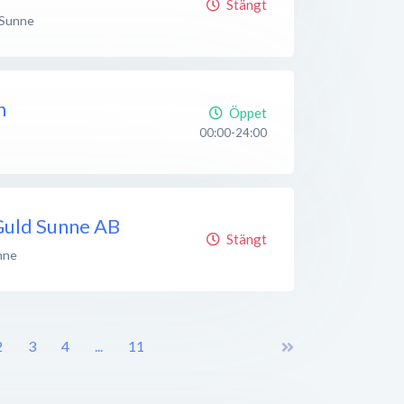
Stängt
Sunne
n
Öppet
00:00-24:00
Guld Sunne AB
Stängt
nne
2
3
4
...
11