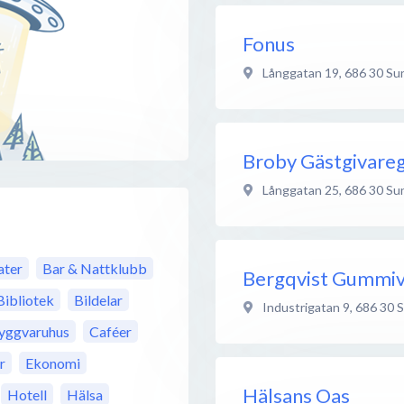
Fonus
Långgatan 19
,
686 30
Su
Broby Gästgivare
Långgatan 25
,
686 30
Su
ter
Bar & Nattklubb
Bergqvist Gummiv
Bibliotek
Bildelar
Industrigatan 9
,
686 30
S
yggvaruhus
Caféer
r
Ekonomi
Hälsans Oas
Hotell
Hälsa