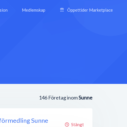
ision
Medlemskap
Öppettider Marketplace
146
Företag inom
Sunne
sförmedling Sunne
Stängt