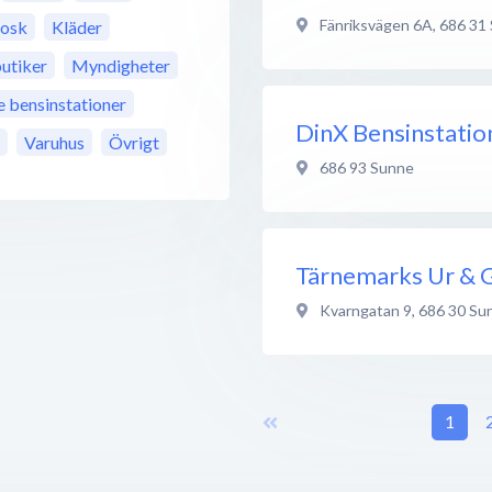
Fänriksvägen 6A
,
686 31
iosk
Kläder
utiker
Myndigheter
bensinstationer
DinX Bensinstatio
Varuhus
Övrigt
686 93
Sunne
Tärnemarks Ur & 
Kvarngatan 9
,
686 30
Su
1