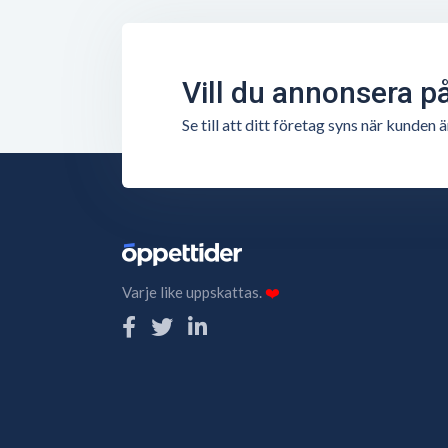
Vill du annonsera p
Se till att ditt företag syns när kunde
Varje like uppskattas.
❤️