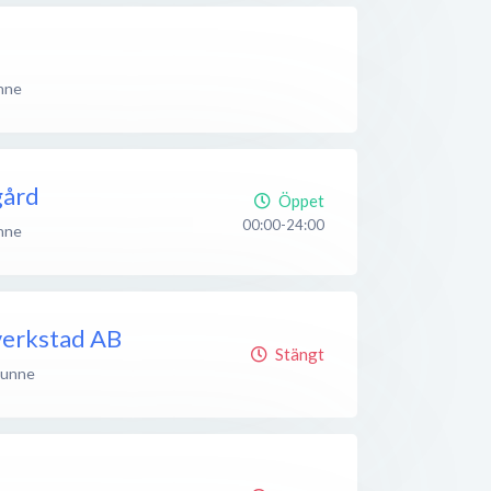
nne
gård
Öppet
00:00-24:00
nne
erkstad AB
Stängt
unne