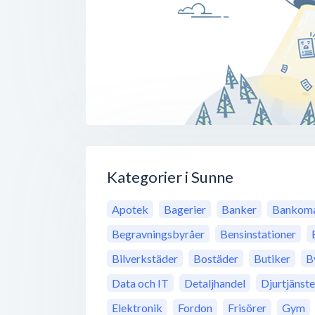
Kategorier i Sunne
Apotek
Bagerier
Banker
Bankoma
Begravningsbyråer
Bensinstationer
Bilverkstäder
Bostäder
Butiker
B
Data och IT
Detaljhandel
Djurtjänste
Elektronik
Fordon
Frisörer
Gym