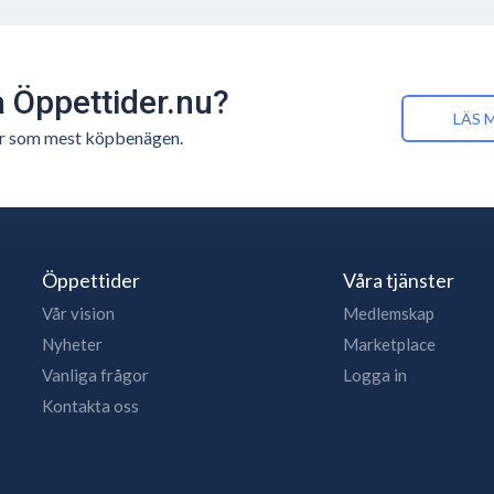
å Öppettider.nu?
LÄS 
n är som mest köpbenägen.
Öppettider
Våra tjänster
Vår vision
Medlemskap
Nyheter
Marketplace
Vanliga frågor
Logga in
Kontakta oss