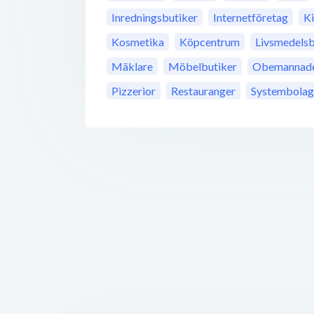
Inredningsbutiker
Internetföretag
K
Kosmetika
Köpcentrum
Livsmedelsb
Mäklare
Möbelbutiker
Obemannade 
Pizzerior
Restauranger
Systembolag