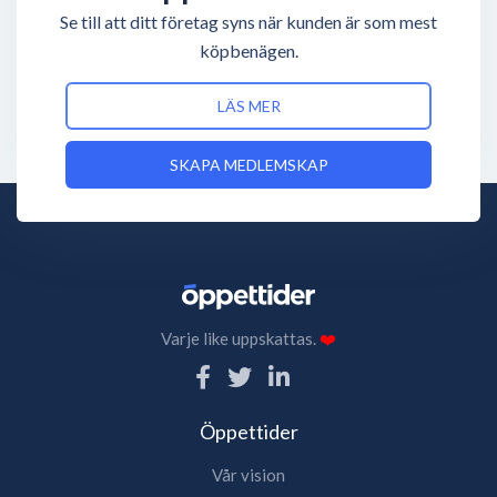
Se till att ditt företag syns när kunden är som mest
köpbenägen.
LÄS MER
SKAPA MEDLEMSKAP
Varje like uppskattas.
❤️
Öppettider
Vår vision