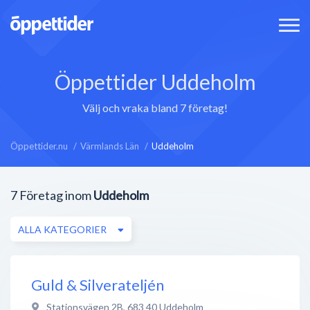
Öppettider Uddeholm
Välj och vraka bland 7 företag!
Öppettider.nu
Värmlands Län
Uddeholm
7
Företag inom
Uddeholm
ALLA KATEGORIER
Guld & Silverateljén
Stationsvägen 2B
,
683 40
Uddeholm