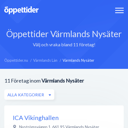
Öppettider Värmlands Nysäter
Välj och vraka bland 11 företag!
Öppettider.nu
Värmlands Län
Värmlands Nysäter
11
Företag inom
Värmlands Nysäter
ALLA KATEGORIER
ICA Vikinghallen
Nyströmsvägen 1
,
661 95
Värmlands Nysäter