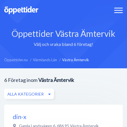
Öppettider Västra Ämtervik
Välj och vraka bland 6 företag!
Öppettider.nu
Värmlands Län
Västra Ämtervik
6
Företag inom
Västra Ämtervik
ALLA KATEGORIER
din-x
Gamla Landsvägen 6
,
686 95
Västra Ämtervik