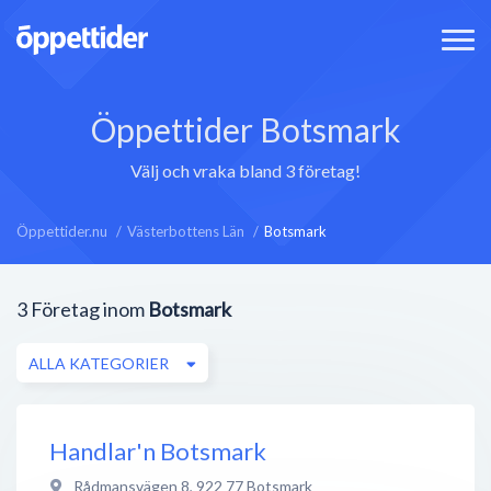
Öppettider Botsmark
Välj och vraka bland 3 företag!
Öppettider.nu
Västerbottens Län
Botsmark
3
Företag inom
Botsmark
ALLA KATEGORIER
Handlar'n Botsmark
Rådmansvägen 8
,
922 77
Botsmark