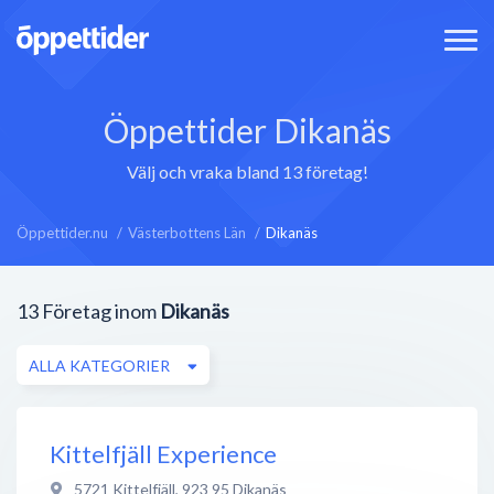
Öppettider Dikanäs
Välj och vraka bland 13 företag!
Öppettider.nu
Västerbottens Län
Dikanäs
13
Företag inom
Dikanäs
ALLA KATEGORIER
Kittelfjäll Experience
5721 Kittelfjäll
,
923 95
Dikanäs