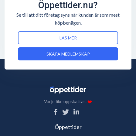
Öppettider.nu?
Se till att ditt företag syns när kunden är som mest
köpbenägen.
LÄS MER
SKAPA MEDLEMSKAP
Varje like uppskattas.
❤️
Öppettider