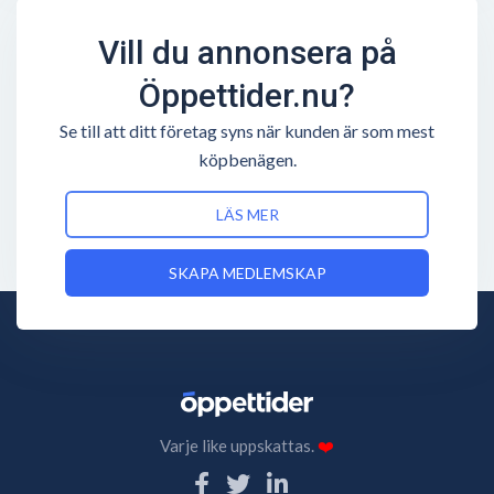
Vill du annonsera på
Öppettider.nu?
Se till att ditt företag syns när kunden är som mest
köpbenägen.
LÄS MER
SKAPA MEDLEMSKAP
Varje like uppskattas.
❤️