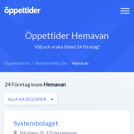
Öppettider Hemavan
Välj och vraka bland 24 företag!
Öppettider.nu
Västerbottens Län
Hemavan
24
Företag inom
Hemavan
ALLA KATEGORIER
Systembolaget
Blå Vägen 35
,
920 66
Hemavan