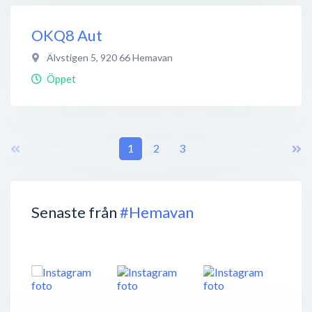
OKQ8 Aut
Älvstigen 5
,
920 66
Hemavan
Öppet
1
2
3
Senaste från
#Hemavan