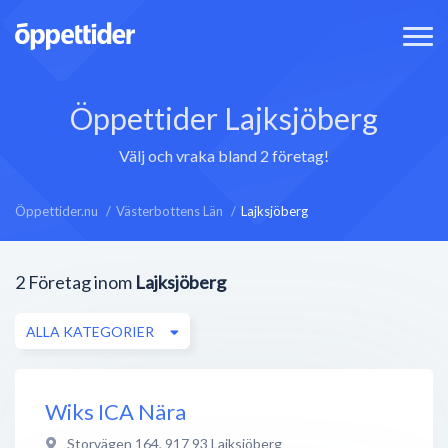
Öppettider Lajksjöberg
Välj och vraka bland 2 företag!
Öppettider.nu
Västerbottens Län
Lajksjöberg
2
Företag inom
Lajksjöberg
ALLA KATEGORIER
Wiks ICA Nära
Storvägen 164
,
917 93
Lajksjöberg