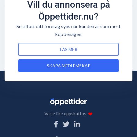
Vill du annonsera på
Öppettider.nu?
Se till att ditt företag syns när kunden är som mest
köpbenägen.
LÄS MER
SKAPA MEDLEMSKAP
Varje like uppskattas.
❤️