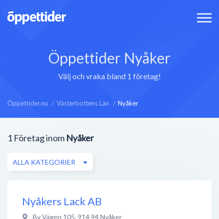
Öppettider Nyåker
Välj och vraka bland 1 företag!
Öppettider.nu
Västerbottens Län
Nyåker
1
Företag inom
Nyåker
ALLA KATEGORIER
Nyåkers Lack AB
By Vägen 105
,
914 94
Nyåker