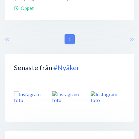
Öppet
1
Senaste från
#Nyåker