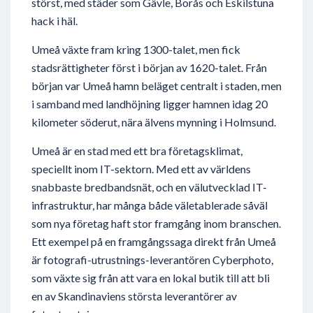
störst, med städer som Gävle, Borås och Eskilstuna
hack i häl.
Umeå växte fram kring 1300-talet, men fick
stadsrättigheter först i början av 1620-talet. Från
början var Umeå hamn beläget centralt i staden, men
i samband med landhöjning ligger hamnen idag 20
kilometer söderut, nära älvens mynning i Holmsund.
Umeå är en stad med ett bra företagsklimat,
speciellt inom IT-sektorn. Med ett av världens
snabbaste bredbandsnät, och en välutvecklad IT-
infrastruktur, har många både väletablerade såväl
som nya företag haft stor framgång inom branschen.
Ett exempel på en framgångssaga direkt från Umeå
är fotografi-utrustnings-leverantören Cyberphoto,
som växte sig från att vara en lokal butik till att bli
en av Skandinaviens största leverantörer av