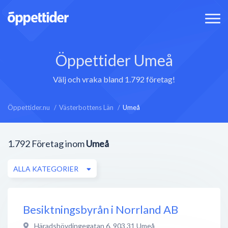
Öppettider Umeå
Välj och vraka bland 1.792 företag!
Öppettider.nu
Västerbottens Län
Umeå
1.792
Företag inom
Umeå
ALLA KATEGORIER
Besiktningsbyrån i Norrland AB
Häradshövdingegatan 6
,
903 31
Umeå