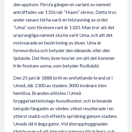
den uppkom. Första gången en variant av namnet
anträffades var 1316 när “Huum” skrevs. Detta tros
under senare tid ha varit en felstavning av ordet
“Uma” som förekom runt år 1320. Man tror att det
ursprungliga namnet ska ha varit Uma, och att det
motsvarade en beskrivning av älven. Uma är
fornnordiska och betyder den dånande, eller den
tjutande. Det finns även teorier om att det kommer
från finskans uoma, som betyder flodbädd.
Den 25 juni år 1888 bröt en omfattande brand ut i
Umeå, där 2300 av stadens 3000 invånare blev
hemlösa. Branden utlöstes i Umeå
bryggeriaktiebolags huvudkontor, och brinnande
takspån fångades av vinden, vilket resulterade i en
ytterst snabb och effektiv spridning genom stadens
Umeås då trånga gator. Vid återuppbyggnaden
tänkte man på att inte göra gatorna för trånga, och