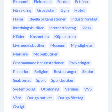
Ekonomi
Elektronik
Fordon
Frisörer
Försäkring
Grossister
Gym
Hotell
Hälsa
Ideella organisationer
Industriföretag
Inredningsbutiker
Internetföretag
Kiosk
Kläder
Kosmetika
Köpcentrum
Livsmedelsbutiker
Museum
Myndigheter
Mäklare
Möbelbutiker
Obemannade bensinstationer
Parkeringar
Pizzerior
Religion
Restauranger
Skolor
Snabbmat
Sport
Sportbutiker
Systembolag
Utbildning
Varuhus
VVS
Vård
Övriga butiker
Övriga företag
Övrigt