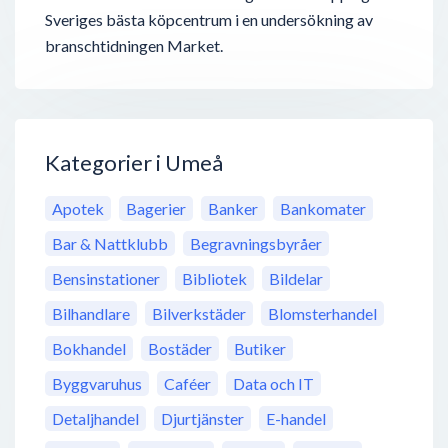
Sveriges bästa köpcentrum i en undersökning av
branschtidningen Market.
Kategorier i Umeå
Apotek
Bagerier
Banker
Bankomater
Bar & Nattklubb
Begravningsbyråer
Bensinstationer
Bibliotek
Bildelar
Bilhandlare
Bilverkstäder
Blomsterhandel
Bokhandel
Bostäder
Butiker
Byggvaruhus
Caféer
Data och IT
Detaljhandel
Djurtjänster
E-handel