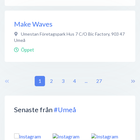
Make Waves
Umestan Företagspark Hus 7 C/O Bic Factory
,
903 47
Umeå
Öppet
1
2
3
4
...
27
Senaste från
#Umeå