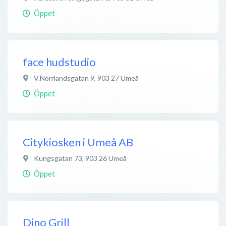
Öppet
face hudstudio
V.Norrlandsgatan 9
,
903 27
Umeå
Öppet
Citykiosken i Umeå AB
Kungsgatan 73
,
903 26
Umeå
Öppet
Dino Grill