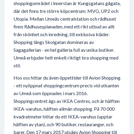
shoppingområdet i innerstan är Kungsgatans gågata,
där det finns tre större köpcentrum: MVG, UP2 och
Utopia. Mellan Umeås centralstation och rådhuset
finns Rådhusesplanaden, med ett rikt utbud av allt
från skönhet och inredning, till exklusiva kläder.
Shopping längs Skolgatan domineras av
Sagagallerian - en hel galleria full av unika butiker.
Umeå erbjuder helt enkelt riktigt bra shopping med
stil.
Hos oss hittar du även öppettider till Avion Shopping
- ett nyöppnat shoppingcentrum precis vid utkanten
av Umeå som öppnades i mars 2016.
Shoppingcentret ägs av IKEA Centres, och är hälften
IKEA-varuhus, hälften allmän shopping. På 70 000
kvadratmeter hittar du ett IKEA-varuhus (upptar
hälften av ytan), och 90 butiker, restauranger, och
barer. Den 17 mars 2017 utsågs Avion Shopping till