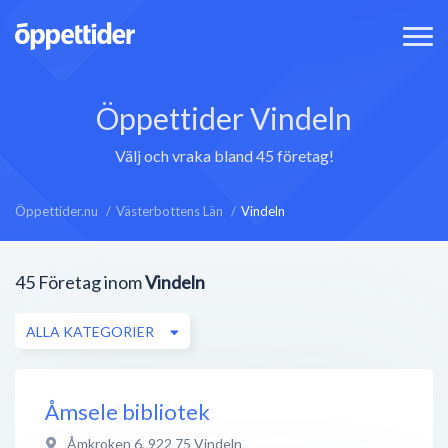
Öppettider Vindeln
Välj och vraka bland 45 företag!
Öppettider.nu
Västerbottens Län
Vindeln
45
Företag inom
Vindeln
ALLA KATEGORIER
Åmsele bibliotek
Åmkroken 6
,
922 75
Vindeln