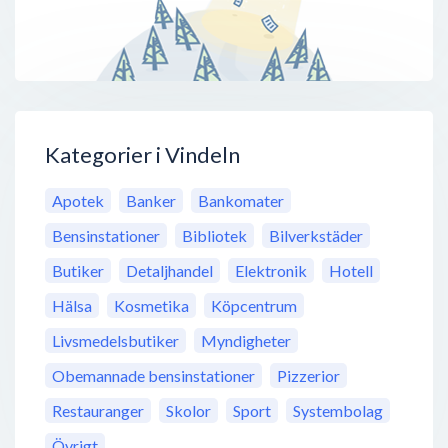
Kategorier i Vindeln
Apotek
Banker
Bankomater
Bensinstationer
Bibliotek
Bilverkstäder
Butiker
Detaljhandel
Elektronik
Hotell
Hälsa
Kosmetika
Köpcentrum
Livsmedelsbutiker
Myndigheter
Obemannade bensinstationer
Pizzerior
Restauranger
Skolor
Sport
Systembolag
Övrigt