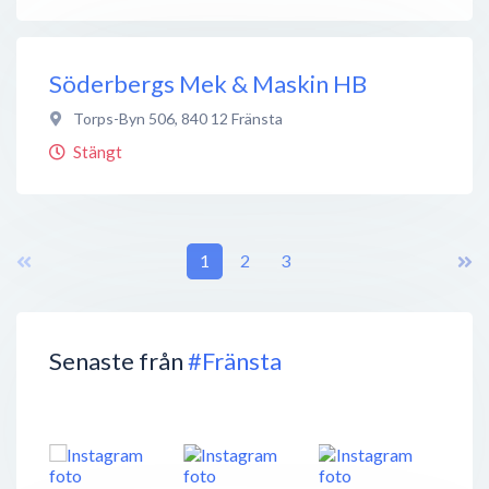
Söderbergs Mek & Maskin HB
Torps-Byn 506
,
840 12
Fränsta
Stängt
1
2
3
Senaste från
#Fränsta