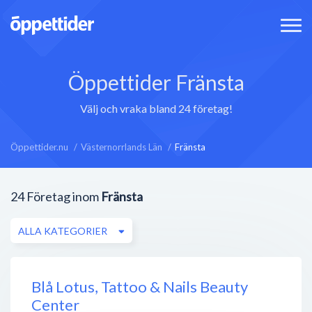
Öppettider Fränsta
Välj och vraka bland 24 företag!
Öppettider.nu
Västernorrlands Län
Fränsta
24
Företag inom
Fränsta
ALLA KATEGORIER
Blå Lotus, Tattoo & Nails Beauty
Center