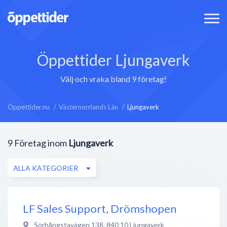
Öppettider Ljungaverk
Välj och vraka bland 9 företag!
Öppettider.nu
Västernorrlands Län
Ljungaverk
9
Företag inom
Ljungaverk
ALLA KATEGORIER
LF Sales Support, Drömshopen
Sörhångstavägen 138
,
840 10
Ljungaverk