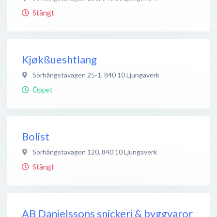
Stängt
Kjøkßueshtlang
Sörhångstavägen 25-1
,
840 10
Ljungaverk
Öppet
Bolist
Sörhångstavägen 120
,
840 10
Ljungaverk
Stängt
AB Danielssons snickeri & byggvaror