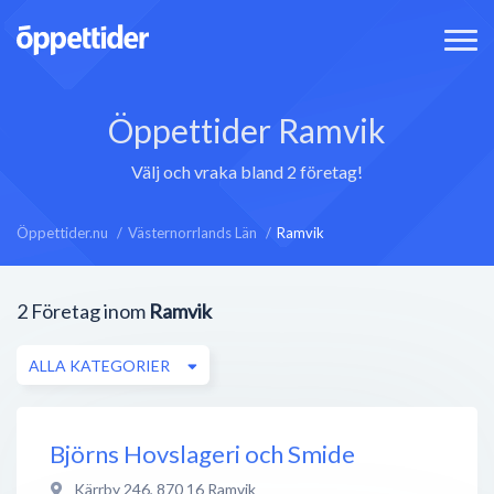
Öppettider Ramvik
Välj och vraka bland 2 företag!
Öppettider.nu
Västernorrlands Län
Ramvik
2
Företag inom
Ramvik
ALLA KATEGORIER
Björns Hovslageri och Smide
Kärrby 246
,
870 16
Ramvik