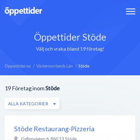
Öppettider Stöde
Välj och vraka bland 19 företag!
Öppettider.nu
Västernorrlands Län
Stöde
19
Företag inom
Stöde
ALLA KATEGORIER
Stöde Restaurang-Pizzeria
Gyllenvägen 6
,
860 13
Stöde