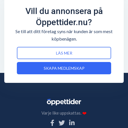
Vill du annonsera på
Öppettider.nu?
Se till att ditt företag syns när kunden är som mest
köpbenägen.
LÄS MER
SKAPA MEDLEMSKAP
Varje like uppskattas.
❤️