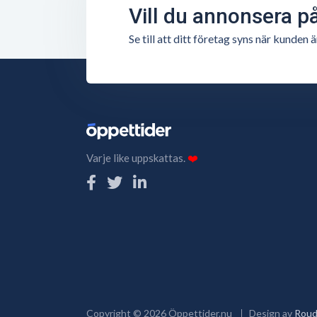
Vill du annonsera p
Se till att ditt företag syns när kunde
Varje like uppskattas.
❤️
Copyright ©
2026
Öppettider.nu
Design av
Roud