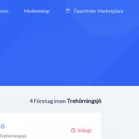
ision
Medlemskap
Öppettider Marketplace
4
Företag inom
Trehörningsjö
jö
Stängt
Trehörningsjö