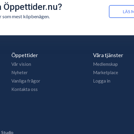
å Öppettider.nu?
LÄS 
n är som mest köpbenägen.
Öppettider
Våra tjänster
Vår vision
Medlemskap
Nyheter
Marketplace
Vanliga frågor
Logga in
Kontakta oss
 Studio