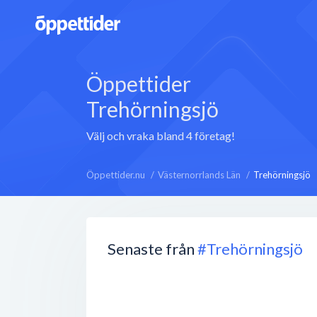
Öppettider
Trehörningsjö
Välj och vraka bland 4 företag!
Öppettider.nu
Västernorrlands Län
Trehörningsjö
Senaste från
#Trehörningsjö