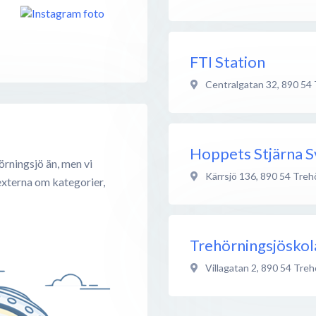
FTI Station
Centralgatan 32
,
890 54
Hoppets Stjärna S
örningsjö än, men vi
Kärrsjö 136
,
890 54
Treh
externa om kategorier,
Trehörningsjöskol
Villagatan 2
,
890 54
Treh