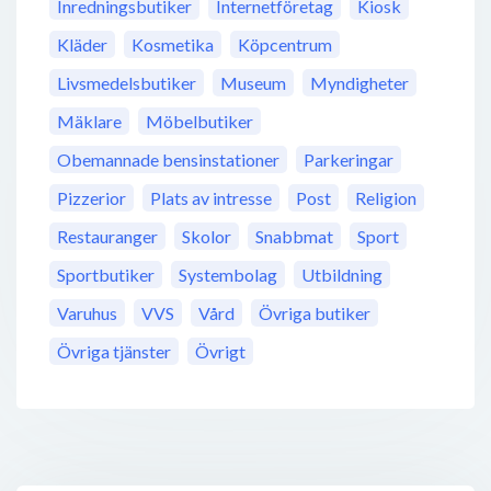
Inredningsbutiker
Internetföretag
Kiosk
Kläder
Kosmetika
Köpcentrum
Livsmedelsbutiker
Museum
Myndigheter
Mäklare
Möbelbutiker
Obemannade bensinstationer
Parkeringar
Pizzerior
Plats av intresse
Post
Religion
Restauranger
Skolor
Snabbmat
Sport
Sportbutiker
Systembolag
Utbildning
Varuhus
VVS
Vård
Övriga butiker
Övriga tjänster
Övrigt