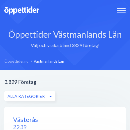
Öppettider Västmanlands Län
Välj och vraka bland 3829 företag!
Öppettider.nu
Västmanlands Län
3.829
Företag
ALLA KATEGORIER
Västerås
2239