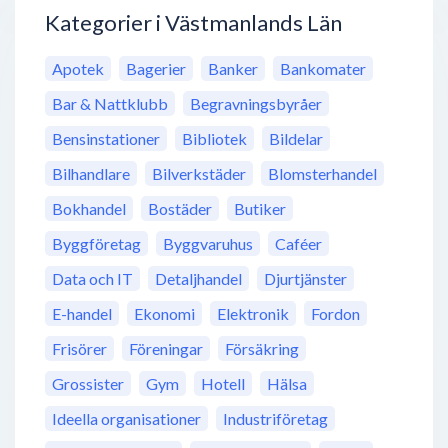
Kategorier i Västmanlands Län
Apotek
Bagerier
Banker
Bankomater
Bar & Nattklubb
Begravningsbyråer
Bensinstationer
Bibliotek
Bildelar
Bilhandlare
Bilverkstäder
Blomsterhandel
Bokhandel
Bostäder
Butiker
Byggföretag
Byggvaruhus
Caféer
Data och IT
Detaljhandel
Djurtjänster
E-handel
Ekonomi
Elektronik
Fordon
Frisörer
Föreningar
Försäkring
Grossister
Gym
Hotell
Hälsa
Ideella organisationer
Industriföretag