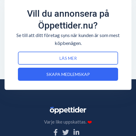
Vill du annonsera på
Öppettider.nu?
Se till att ditt företag syns när kunden är som mest
köpbenägen.
LÄS MER
SKAPA MEDLEMSKAP
Varje like uppskattas.
❤️