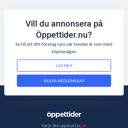
Vill du annonsera på
Öppettider.nu?
Se till att ditt företag syns när kunden är som mest
köpbenägen.
LÄS MER
SKAPA MEDLEMSKAP
Varje like uppskattas.
❤️