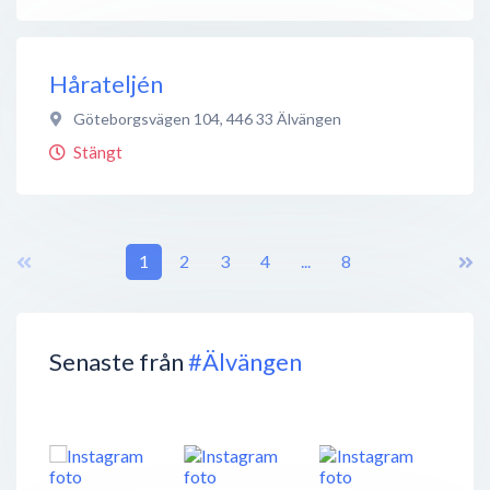
Hårateljén
Göteborgsvägen 104
,
446 33
Älvängen
Stängt
1
2
3
4
...
8
Senaste från
#Älvängen