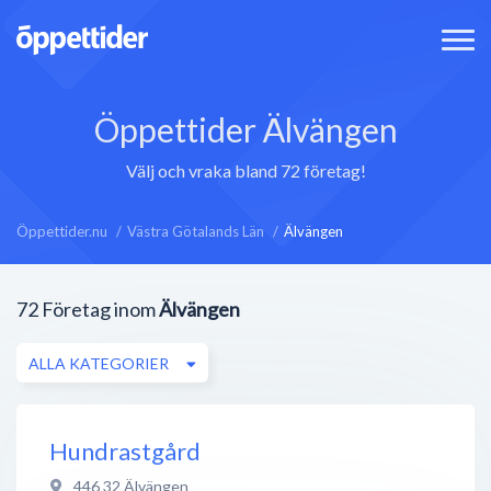
Öppettider Älvängen
Välj och vraka bland 72 företag!
Öppettider.nu
Västra Götalands Län
Älvängen
72
Företag inom
Älvängen
ALLA KATEGORIER
Hundrastgård
446 32
Älvängen