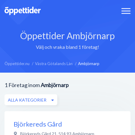
Öppettider Ambjörnarp
Välj och vraka bland 1 företag!
Öppettider.nu
Västra Götalands Län
Ambjörnarp
1
Företag inom
Ambjörnarp
ALLA KATEGORIER
Björkereds Gård
Björkereds Gård 21
,
514 93
Ambjörnarp