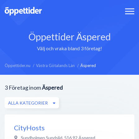
Öppettider Äspered
Välj och vraka bland 3 företag!
Öppettider.nu
Västra Götalands Län
Äspered
3
Företag inom
Äspered
ALLA KATEGORIER
CityHosts
Sundholmen Sundslid
,
516 92
Äspered