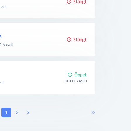
Stängt
vall
k
Stängt
2
Axvall
Öppet
00:00-24:00
all
1
2
3