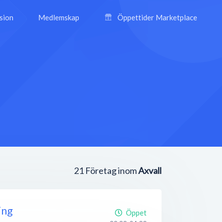
ision
Medlemskap
Öppettider Marketplace
21
Företag inom
Axvall
ing
Öppet