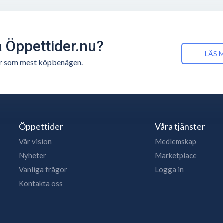
å Öppettider.nu?
LÄS 
n är som mest köpbenägen.
Öppettider
Våra tjänster
Vår vision
Medlemskap
Nyheter
Marketplace
Vanliga frågor
Logga in
Kontakta oss