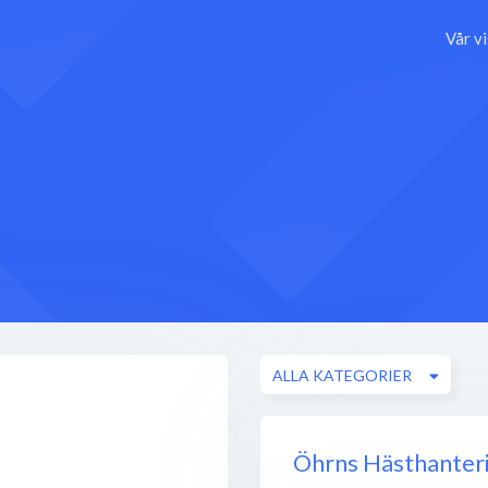
Vår v
ALLA KATEGORIER
Öhrns Hästhanter