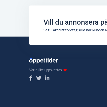
Vill du annonsera p
Se till att ditt företag syns när kunde
Varje like uppskattas.
❤️