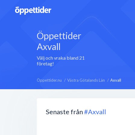
Öppettider
Axvall
Välj och vraka bland 21
företag!
Öppettider.nu
Västra Götalands Län
Axvall
Senaste från
#Axvall