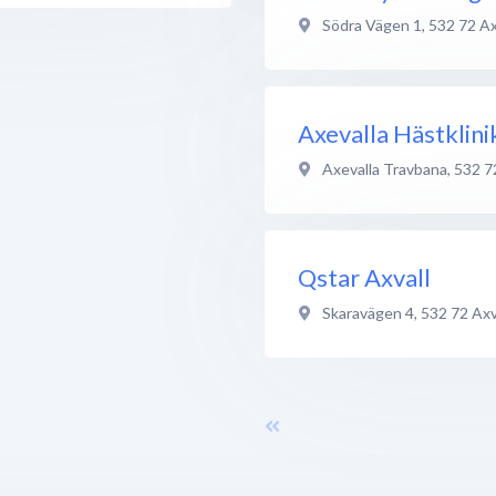
Södra Vägen 1
,
532 72
Ax
Axevalla Hästklini
Axevalla Travbana
,
532 7
Qstar Axvall
Skaravägen 4
,
532 72
Axv