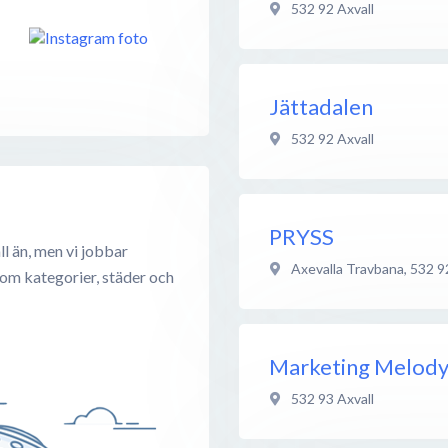
532 92
Axvall
Jättadalen
532 92
Axvall
PRYSS
l än, men vi jobbar
Axevalla Travbana
,
532 9
 om kategorier, städer och
Marketing Melod
532 93
Axvall