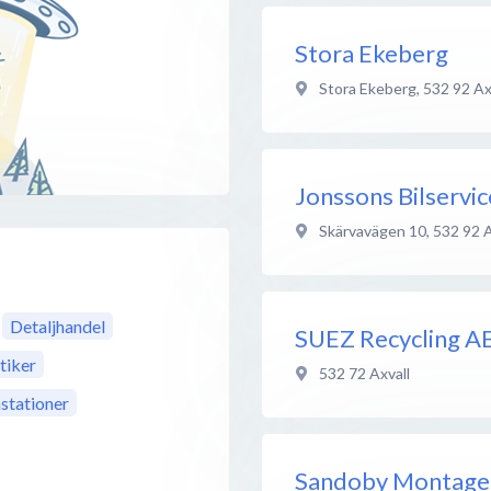
Stora Ekeberg
Stora Ekeberg
,
532 92
Ax
Jonssons Bilservi
Skärvavägen 10
,
532 92
A
Detaljhandel
SUEZ Recycling A
tiker
532 72
Axvall
stationer
Sandoby Montage