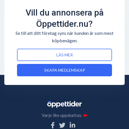
Vill du annonsera på
Öppettider.nu?
Se till att ditt företag syns när kunden är som mest
köpbenägen.
LÄS MER
SKAPA MEDLEMSKAP
Varje like uppskattas.
❤️