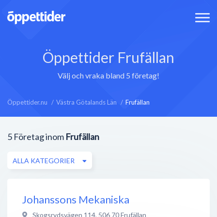
Öppettider Frufällan
Välj och vraka bland 5 företag!
Öppettider.nu
Västra Götalands Län
Frufällan
5
Företag inom
Frufällan
ALLA KATEGORIER
Johanssons Mekaniska
Skogsrydsvägen 114
,
506 70
Frufällan