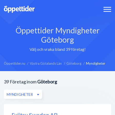
Öppettider Myndigheter
Göteborg
Välj och vraka bland 39 företag!
Öppettider.nu
Västra Götalands Län
Göteborg
Myndigheter
39
Företag inom
Göteborg
MYNDIGHETER
Fujitsu Sweden AB