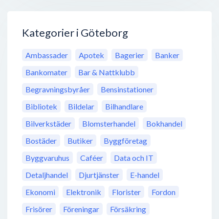
Kategorier i Göteborg
Ambassader
Apotek
Bagerier
Banker
Bankomater
Bar & Nattklubb
Begravningsbyråer
Bensinstationer
Bibliotek
Bildelar
Bilhandlare
Bilverkstäder
Blomsterhandel
Bokhandel
Bostäder
Butiker
Byggföretag
Byggvaruhus
Caféer
Data och IT
Detaljhandel
Djurtjänster
E-handel
Ekonomi
Elektronik
Florister
Fordon
Frisörer
Föreningar
Försäkring