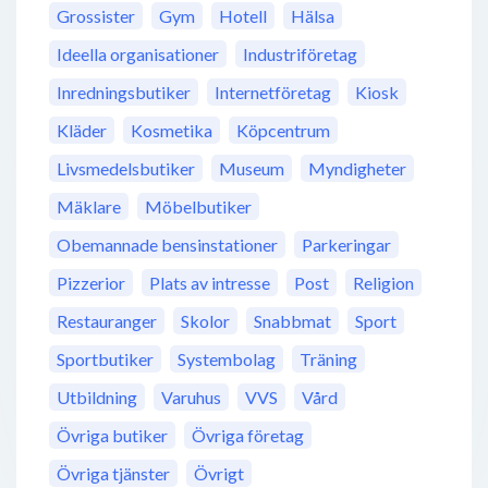
Grossister
Gym
Hotell
Hälsa
Ideella organisationer
Industriföretag
Inredningsbutiker
Internetföretag
Kiosk
Kläder
Kosmetika
Köpcentrum
Livsmedelsbutiker
Museum
Myndigheter
Mäklare
Möbelbutiker
Obemannade bensinstationer
Parkeringar
Pizzerior
Plats av intresse
Post
Religion
Restauranger
Skolor
Snabbmat
Sport
Sportbutiker
Systembolag
Träning
Utbildning
Varuhus
VVS
Vård
Övriga butiker
Övriga företag
Övriga tjänster
Övrigt