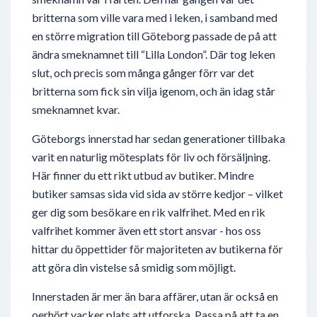
britterna som ville vara med i leken, i samband med
en större migration till Göteborg passade de på att
ändra smeknamnet till “Lilla London”. Där tog leken
slut, och precis som många gånger förr var det
britterna som fick sin vilja igenom, och än idag står
smeknamnet kvar.
Göteborgs innerstad har sedan generationer tillbaka
varit en naturlig mötesplats för liv och försäljning.
Här finner du ett rikt utbud av butiker. Mindre
butiker samsas sida vid sida av större kedjor – vilket
ger dig som besökare en rik valfrihet. Med en rik
valfrihet kommer även ett stort ansvar - hos oss
hittar du öppettider för majoriteten av butikerna för
att göra din vistelse så smidig som möjligt.
Innerstaden är mer än bara affärer, utan är också en
oerhört vacker plats att utforska. Passa på att ta en