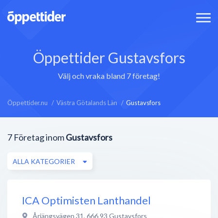
Öppettider Gustavsfors
Välj och vraka bland 7 företag!
Öppettider.nu
Västra Götalands Län
Gustavsfors
7
Företag inom
Gustavsfors
ALLA KATEGORIER
ICA Optimisten Lanthandel
Årjängsvägen 31
,
666 93
Gustavsfors