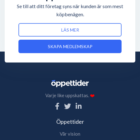
Se till att ditt företag syns när kunden är som mest
köpbenägen.
LÄS MER
SKAPA MEDLEMSKAP
Varje like uppskattas.
❤️
Öppettider
Vår vision