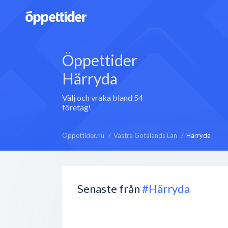
Öppettider
Härryda
Välj och vraka bland 54
företag!
Öppettider.nu
Västra Götalands Län
Härryda
Senaste från
#Härryda