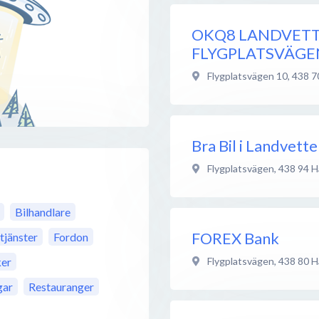
OKQ8 LANDVET
FLYGPLATSVÄGE
Flygplatsvägen 10
,
438 7
Bra Bil i Landvett
Flygplatsvägen
,
438 94
H
Bilhandlare
FOREX Bank
tjänster
Fordon
Flygplatsvägen
,
438 80
H
er
gar
Restauranger