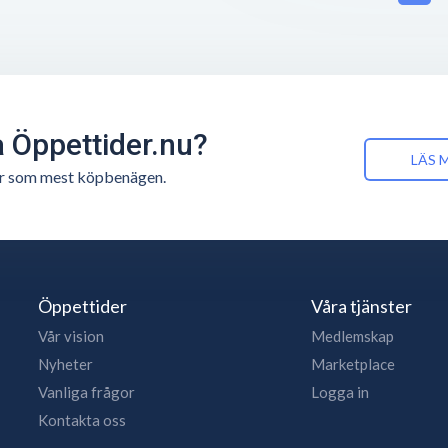
å Öppettider.nu?
LÄS 
n är som mest köpbenägen.
Öppettider
Våra tjänster
Vår vision
Medlemskap
Nyheter
Marketplace
Vanliga frågor
Logga in
Kontakta oss