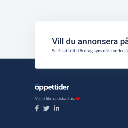
Vill du annonsera p
Se till att ditt företag syns när kunde
Varje like uppskattas.
❤️