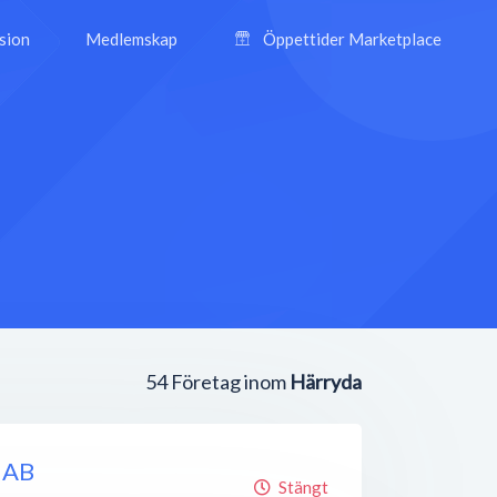
ision
Medlemskap
Öppettider Marketplace
54
Företag inom
Härryda
 AB
Stängt