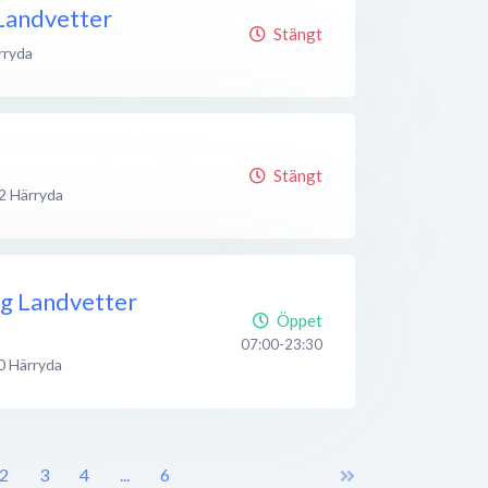
Landvetter
Stängt
rryda
Stängt
2
Härryda
g Landvetter
Öppet
07:00-23:30
0
Härryda
2
3
4
...
6