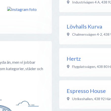
Industrivägen 4 A
,
438 9
Lövhalls Kurva
Chalmersvägen 4-2
,
438 
Hertz
yda än, men vi jobbar
Flygplatsvägen
,
438 80
H
 om kategorier, städer och
Espresso House
Utrikeshallen
,
438 92
Här