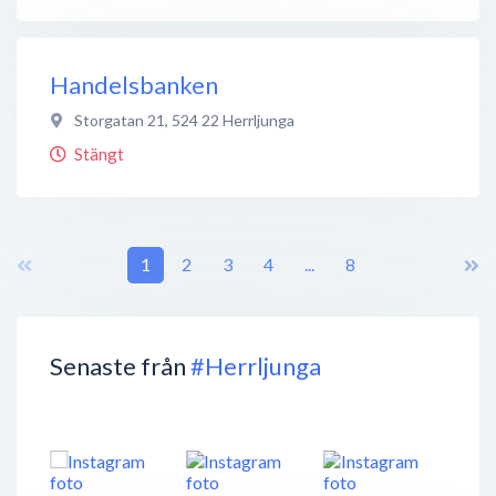
Handelsbanken
Storgatan 21
,
524 22
Herrljunga
Stängt
1
2
3
4
...
8
Senaste från
#Herrljunga