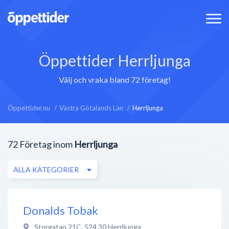
Öppettider Herrljunga
Välj och vraka bland 72 företag!
Öppettider.nu
Västra Götalands Län
Herrljunga
72
Företag inom
Herrljunga
ALLA KATEGORIER
Donalds Tobak
Storgatan 21C
,
524 30
Herrljunga