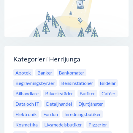
Kategorier i Herrljunga
Apotek
Banker
Bankomater
Begravningsbyråer
Bensinstationer
Bildelar
Bilhandlare
Bilverkstäder
Butiker
Caféer
Data och IT
Detaljhandel
Djurtjänster
Elektronik
Fordon
Inredningsbutiker
Kosmetika
Livsmedelsbutiker
Pizzerior