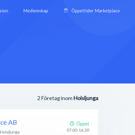
ision
Medlemskap
Öppettider Marketplace
2
Företag inom
Holsljunga
ice AB
Öppet
07:00-16:30
Holsljunga