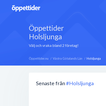
Öppettider
Holsljunga
Välj och vraka bland 2 företag!
Öppettider.nu
Västra Götalands Län
Holsljunga
Senaste från
#Holsljunga