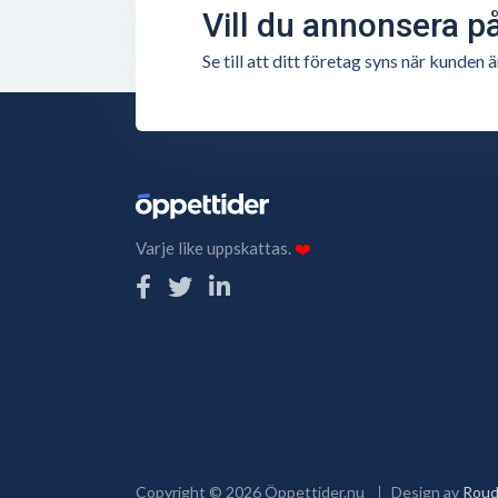
Vill du annonsera p
Se till att ditt företag syns när kunde
Varje like uppskattas.
❤️
Copyright ©
2026
Öppettider.nu
Design av
Roud