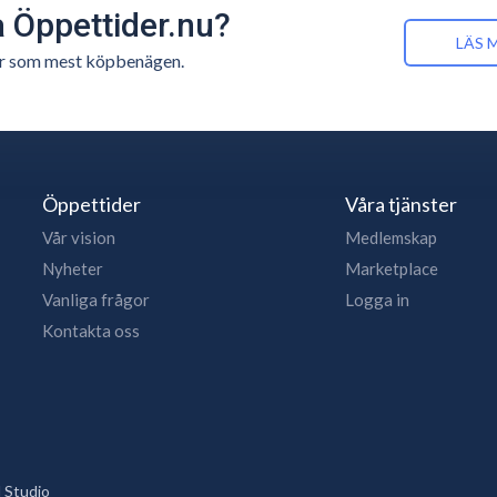
å Öppettider.nu?
LÄS 
n är som mest köpbenägen.
Öppettider
Våra tjänster
Vår vision
Medlemskap
Nyheter
Marketplace
Vanliga frågor
Logga in
Kontakta oss
 Studio