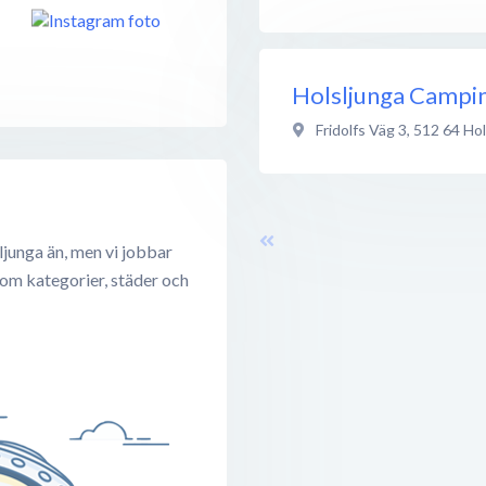
Holsljunga Campi
Fridolfs Väg 3
,
512 64
Hol
ljunga än, men vi jobbar
 om kategorier, städer och