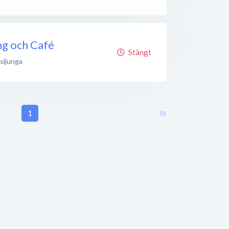
ng och Café
Stängt
sljunga
1