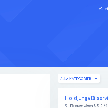
Vår v
ALLA KATEGORIER
Holsljunga Bilserv
Företagsvägen 5
,
512 64