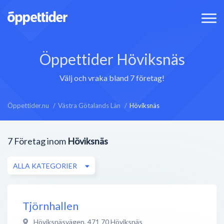
Öppettider Höviksnäs
Välj och vraka bland 7 företag!
Öppettider.nu
Västra Götalands Län
Höviksnäs
7
Företag inom
Höviksnäs
ALLA KATEGORIER
Tjörnhallen
Höviksnäsvägen
,
471 70
Höviksnäs