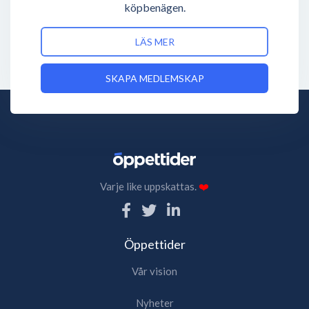
köpbenägen.
LÄS MER
SKAPA MEDLEMSKAP
Varje like uppskattas.
❤️
Öppettider
Vår vision
Nyheter