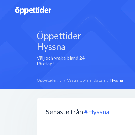
Öppettider
Hyssna
Välj och vraka bland 24
företag!
Öppettider.nu
Västra Götalands Län
Hyssna
Senaste från
#Hyssna