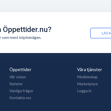
å Öppettider.nu?
LÄS 
n är som mest köpbenägen.
Öppettider
Våra tjänster
Vår vision
Medlemskap
Nyheter
Marketplace
Vanliga frågor
Logga in
Kontakta oss