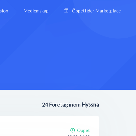
ision
Medlemskap
Öppettider Marketplace
24
Företag inom
Hyssna
Öppet