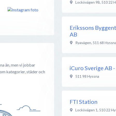
Lockövägen 9B
,
510 22
H
Erikssons Byggent
AB
Ryavägen
,
511 68
Hyssn
na än, men vi jobbar
iCuro Sverige AB -
 om kategorier, städer och
511 98
Hyssna
FTI Station
Lockövägen 1
,
510 22
Hy