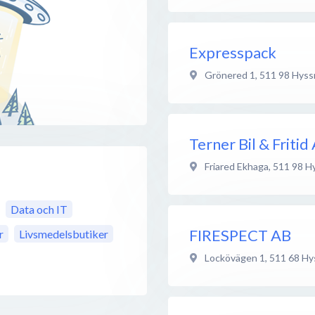
Expresspack
Grönered 1
,
511 98
Hyss
Terner Bil & Fritid
Friared Ekhaga
,
511 98
H
Data och IT
FIRESPECT AB
r
Livsmedelsbutiker
Lockövägen 1
,
511 68
Hy