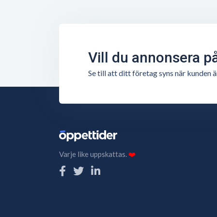
Vill du annonsera p
Se till att ditt företag syns när kunde
Varje like uppskattas.
❤️